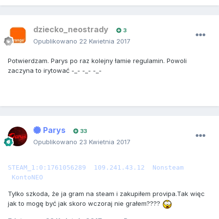
dziecko_neostrady
3
Opublikowano
22 Kwietnia 2017
Potwierdzam. Parys po raz kolejny łamie regulamin. Powoli
zaczyna to irytować -_- -_- -_-
Parys
33
Opublikowano
23 Kwietnia 2017
STEAM_1:0:1761056289  109.241.43.12  Nonsteam   
 KontoNEO
Tylko szkoda, że ja gram na steam i zakupiłem provipa.Tak więc
jak to mogę być jak skoro wczoraj nie grałem????