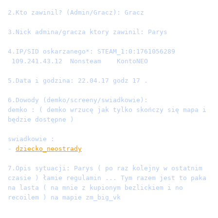
2.Kto zawinil? (Admin/Gracz): Gracz

3.Nick admina/gracza ktory zawinil: Parys 

4.IP/SID oskarzanego*: STEAM_1:0:1761056289 
 109.241.43.12  Nonsteam    KontoNEO

5.Data i godzina: 22.04.17 godz 17 .

6.Dowody (demko/screeny/swiadkowie): 

demko : ( demko wrzucę jak tylko skończy się mapa i 
będzie dostępne ) 

- 
dziecko_neostrady
7.Opis sytuacji: Parys ( po raz kolejny w ostatnim 
czasie ) łamie regulamin ... Tym razem jest to paka 
na lasta ( na mnie z kupionym bezlickiem i no 
recoilem ) na mapie zm_big_vk