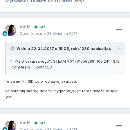
Edytowane
23 Kwietnia 2017
przez Parys
mn9
507
Opublikowano
23 Kwietnia 2017
W dniu 22.04.2017 o 15:05,
roks1230
napisał(a):
4.IP/SID oskarzanego*: STEAM_1:0:1761056289 109.241.43.12
Nonsteam KontoNEO
Te same IP i SID co w ostatniej skardze.
Za ostatnią skargę dałem 2 tygodnie,więc teraz dołożę drugie
tyle.
mn9
507
Opublikowano
23 Kwietnia 2017