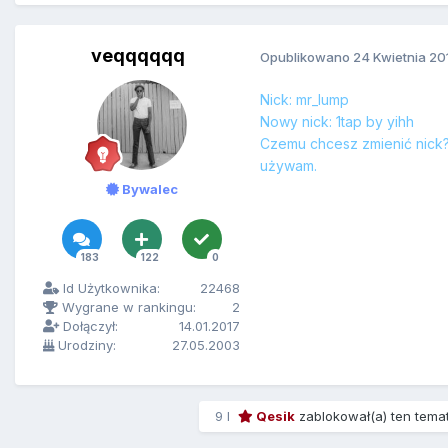
veqqqqqq
Opublikowano
24 Kwietnia 20
Nick: mr_lump
Nowy nick: 1tap by yihh
Czemu chcesz zmienić nick?:
używam.
Bywalec
183
122
0
Id Użytkownika:
22468
Wygrane w rankingu:
2
Dołączył:
14.01.2017
Urodziny:
27.05.2003
9 l
Qesik
zablokował(a) ten tema