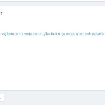
17
 ogółem to nie moje konto tylko brat mi je oddał a ten nick dziwni
t