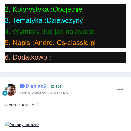
2. Kolorystyka :Obojętnie
3. Tematyka :Dziewczyny
4. Wymiary :No jak na avatar.
5. Napis :Andre. Cs-classic.pl
6. Dodatkowo :--------------------
Diablox9
505
Opublikowano
26 Marca 2013
Zrobiłem takie coś :