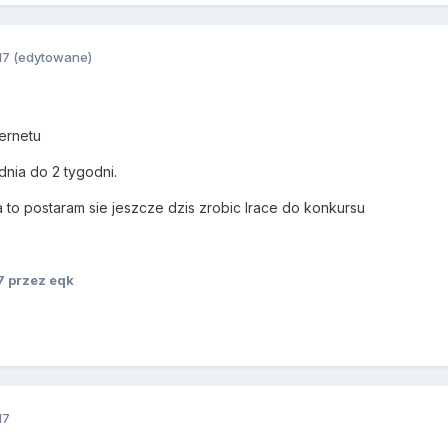
17
(edytowane)
ernetu
nia do 2 tygodni.
a to postaram sie jeszcze dzis zrobic lrace do konkursu
7
przez eqk
17