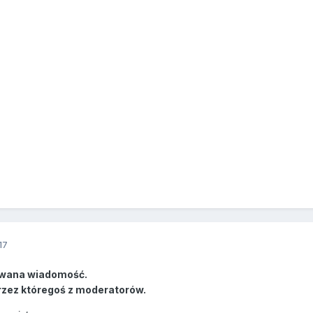
17
wana wiadomość.
rzez któregoś z moderatorów.