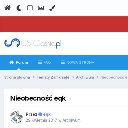
Forum
FAQ
NOWA STRONA
Strona główna
Tematy Zamknięte
Archiwum
Nieobecność e
Nieobecność eqk
Przez
eqk
29 Kwietnia 2017
w
Archiwum