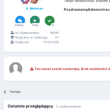
Twoja nieobecność została p
Weteran
PozdrawiamyAdministracja
3,8 tys.
3 tys.
0
Id Użytkownika:
16090
Wygrane w rankingu:
47
Dołączył:
13.03.2015
Ten temat został zamknięty. Brak możliwości 
Tematy
Ostatnio przeglądający
0 użytkowników