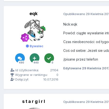
eqk
Opublikowano
29 Kwietnia 20
Nick:eqk
Powód: ciągłe wywalanie int
Czas nieobecności: od tygod
Bywalec
Coś od siebie: Jezeli sie ud
/pisane przez telefon
490
440
0
Edytowane
29 Kwietnia 201
Id Użytkownika:
21104
Wygrane w rankingu:
0
Dołączył:
10.07.2016
s t a r g i r l
Opublikowano
29 Kwietnia 20