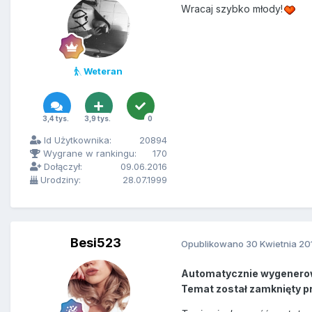
Wracaj szybko młody!
Weteran
3,4 tys.
3,9 tys.
0
Id Użytkownika:
20894
Wygrane w rankingu:
170
Dołączył:
09.06.2016
Urodziny:
28.07.1999
Besi523
Opublikowano
30 Kwietnia 20
Automatycznie wygenero
Temat został zamknięty p