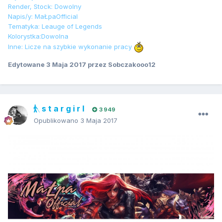
Render, Stock: Dowolny
Napis/y: MaŁpaOfficial
Tematyka: Leauge of Legends
Kolorystka:Dowolna
Inne: Licze na szybkie wykonanie pracy
Edytowane
3 Maja 2017
przez Sobczakooo12
s t a r g i r l
3 949
Opublikowano
3 Maja 2017