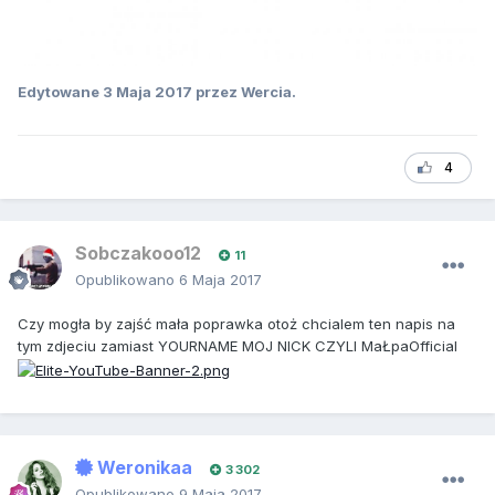
Edytowane
3 Maja 2017
przez Wercia.
4
Sobczakooo12
11
Opublikowano
6 Maja 2017
Czy mogła by zajść mała poprawka otoż chcialem ten napis na
tym zdjeciu zamiast YOURNAME MOJ NICK CZYLI MaŁpaOfficial
Weronikaa
3 302
Opublikowano
9 Maja 2017