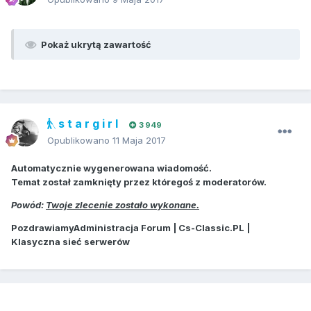
Pokaż ukrytą zawartość
s t a r g i r l
3 949
Opublikowano
11 Maja 2017
Automatycznie wygenerowana wiadomość.
Temat został zamknięty przez któregoś z moderatorów.
Powód:
Twoje zlecenie zostało wykonane.
PozdrawiamyAdministracja Forum | Cs-Classic.PL |
Klasyczna sieć serwerów