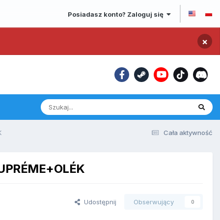
Posiadasz konto? Zaloguj się
×
K
Cała aktywność
SUPRÉME+OLÉK
Udostępnij
Obserwujący
0