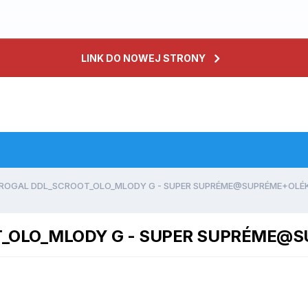
LINK DO NOWEJ STRONY
ROGAL DDL_SCROOT_OLO_MLODY G - SUPER SUPRÉME@SUPRÉME+OLÉ
T_OLO_MLODY G - SUPER SUPRÉME@