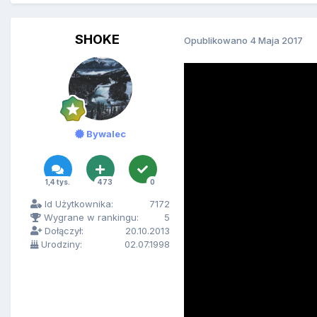
SHOKE
Opublikowano
4 Maja 2017
Bywalec
1,4 tys.
473
0
Id Użytkownika:
7172
Wygrane w rankingu:
5
Dołączył:
20.10.2013
Urodziny:
02.07.1998