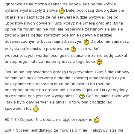
ignorowałeś ile można czekać na odpowiedz na tak krótkie
pytanie wystarczyły 2 słowa
Dalej poproszę dowó gdzie cie
obarziłem i zaznacze że na serwerze ludzie wyzywali cię od
,,boostowanych gówien'' ludzi któryz nie umeiją grac etc. Mi ta
opinia na forum nic nie robi ale naparwde zastanów się jak się
zachowujesz będąc starszym ode mnie i pewnie bardziej
doświadczonym w byciu najmądrzejszym
Daleko nie zajdziesz
w życiu na kłamstwie pozdrawiam
+ nie widać
wczesneijszych wiadomości gdzie napisałem że nie będę czekał
anstepnego mute za nic bo ty masz z tego beke
Edit Bo nie odpowiadałeś graczą i wykrzycałem Gumiś dla zabawy
na tym poelagkją serwery a nie dla sztywnej atmosfery po czym
bez upomnienia dostałem mute na 30 minut i od razu na
anstepnej arence na arenke nie z surowo? jak za 1 krzyk wydany
przezemnie coś jeszcze wyciągniesz ?
Coś co miało rozbawić
i takie było cały serwer się śmiał i o to w tym chodizło jak
śpiewałem też
EDIT 3 (Zdjęcie) Nic dodać nic ująć przepiękne
Edit 4 Screen jest dlatego że mówisz o mnie : Fałszywy i że nie