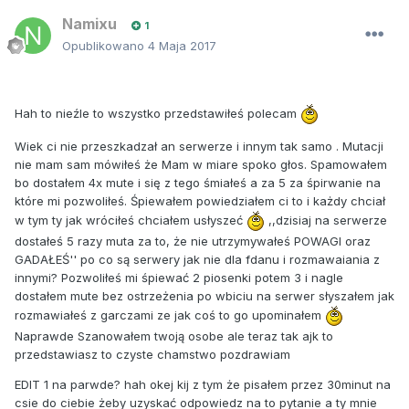
Namixu
1
Opublikowano
4 Maja 2017
Hah to nieźle to wszystko przedstawiłeś polecam
Wiek ci nie przeszkadzał an serwerze i innym tak samo . Mutacji
nie mam sam mówiłeś że Mam w miare spoko głos. Spamowałem
bo dostałem 4x mute i się z tego śmiałeś a za 5 za śpirwanie na
które mi pozwoliłeś. Śpiewałem powiedziałem ci to i każdy chciał
w tym ty jak wróciłeś chciałem usłyszeć
,,dzisiaj na serwerze
dostałeś 5 razy muta za to, że nie utrzymywałeś POWAGI oraz
GADAŁEŚ'' po co są serwery jak nie dla fdanu i rozmawaiania z
innymi? Pozwoliłeś mi śpiewać 2 piosenki potem 3 i nagle
dostałem mute bez ostrzeżenia po wbiciu na serwer słyszałem jak
rozmawiałeś z garczami ze jak coś to go upominałem
Naprawde Szanowałem twoją osobe ale teraz tak ajk to
przedstawiasz to czyste chamstwo pozdrawiam
EDIT 1 na parwde? hah okej kij z tym że pisałem przez 30minut na
csie do ciebie żeby uzyskać odpowiedz na to pytanie a ty mnie