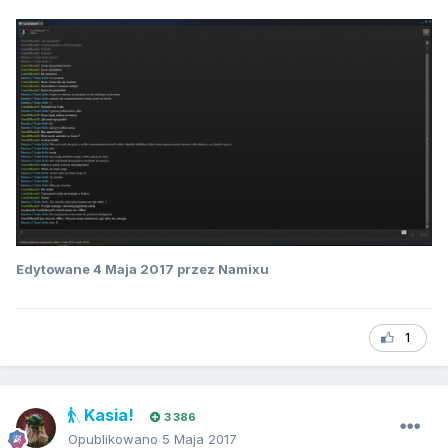
Edytowane
4 Maja 2017
przez Namixu
1
Kasia!
3 386
Opublikowano
5 Maja 2017