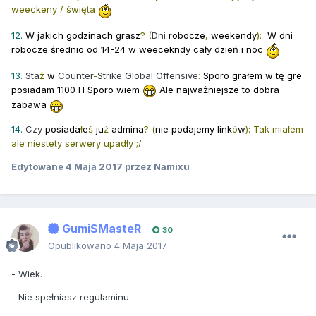
weeckeny / święta
12.
W jakich godzinach grasz
?
(
Dni
robocze
,
weekendy
):
W dni
robocze średnio od 14-24 w weecekndy cały dzień i noc
13.
Sta
ż
w
Counter
-
Strike
Global
Offensive
:
Sporo grałem w tę gre
posiadam 1100 H Sporo wiem
Ale najważniejsze to dobra
zabawa
14.
Czy
posiada
ł
e
ś
ju
ż
admina
?
(
nie podajemy link
ó
w
): Tak miałem
ale niestety serwery upadły ;/
Edytowane
4 Maja 2017
przez Namixu
GumiSMasteR
30
Opublikowano
4 Maja 2017
- Wiek.
- Nie spełniasz regulaminu.