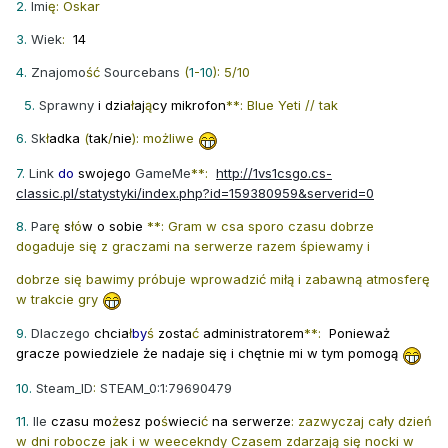
2.
Imi
ę: Oskar
3.
Wiek
:
14
4.
Znajomo
ść
Sourcebans
(
1
-
10
): 5/10
5.
Sprawny
i dzia
ł
aj
ą
cy mikrofon
**: Blue Yeti // tak
6.
Sk
ł
adka
(
tak
/
nie
): możliwe
7.
Link
do
swojego
GameMe
**:
http://1vs1csgo.cs-
classic.pl/statystyki/index.php?id=159380959&serverid=0
8.
Par
ę
s
łó
w o sobie
**: Gram w csa sporo czasu dobrze
dogaduje się z graczami na serwerze razem śpiewamy i
dobrze się bawimy próbuje wprowadzić miłą i zabawną atmosferę
w trakcie gry
9.
Dlaczego
chcia
ł
by
ś
zosta
ć
administratorem
**:
Ponieważ
gracze powiedziele że nadaje się i chętnie mi w tym pomogą
10.
Steam_ID
:
STEAM_0:1:79690479
11.
Ile
czasu mo
ż
esz po
ś
wieci
ć
na serwerze
: zazwyczaj cały dzień
w dni robocze jak i w weecekndy Czasem zdarzają się nocki w