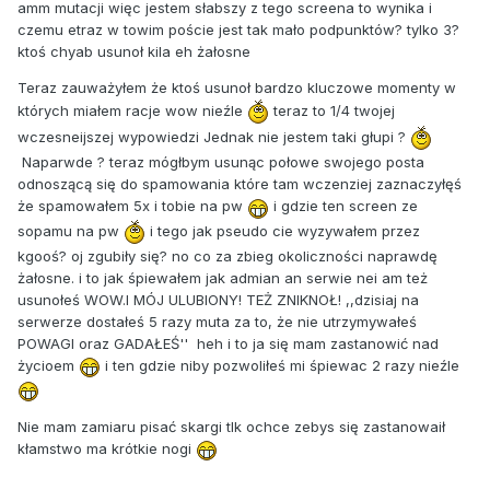
amm mutacji więc jestem słabszy z tego screena to wynika i
czemu etraz w towim poście jest tak mało podpunktów? tylko 3?
ktoś chyab usunoł kila eh żałosne
Teraz zauważyłem że ktoś usunoł bardzo kluczowe momenty w
których miałem racje wow nieźle
teraz to 1/4 twojej
wczesneijszej wypowiedzi Jednak nie jestem taki głupi ?
Naparwde ? teraz mógłbym usunąc połowe swojego posta
odnoszącą się do spamowania które tam wczenziej zaznaczyłęś
że spamowałem 5x i tobie na pw
i gdzie ten screen ze
sopamu na pw
i tego jak pseudo cie wyzywałem przez
kgooś? oj zgubiły się? no co za zbieg okoliczności naprawdę
żałosne. i to jak śpiewałem jak admian an serwie nei am też
usunołeś WOW.I MÓJ ULUBIONY! TEŻ ZNIKNOŁ! ,,dzisiaj na
serwerze dostałeś 5 razy muta za to, że nie utrzymywałeś
POWAGI oraz GADAŁEŚ'' heh i to ja się mam zastanowić nad
życioem
i ten gdzie niby pozwoliłeś mi śpiewac 2 razy nieźle
Nie mam zamiaru pisać skargi tlk ochce zebys się zastanowaił
kłamstwo ma krótkie nogi