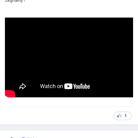
Żegnamy !
1