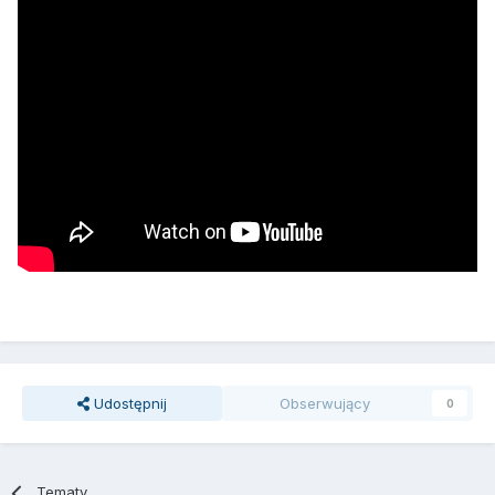
Udostępnij
Obserwujący
0
Tematy