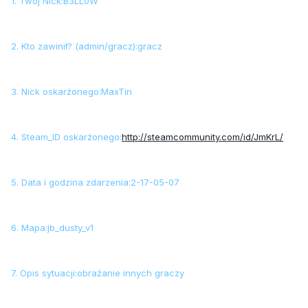
1. Twój Nick:B3LL0W
2. Kto zawinił? (admin/gracz):gracz
3. Nick oskarżonego:MaxTin
4. Steam_ID oskarżonego:
http://steamcommunity.com/id/JmKrL/
5. Data i godzina zdarzenia:2-17-05-07
6. Mapa:jb_dusty_v1
7. Opis sytuacji:obrażanie innych graczy