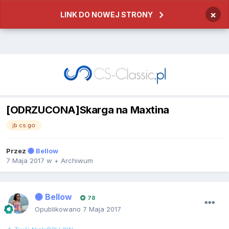
×
LINK DO NOWEJ STRONY
[ODRZUCONA]Skarga na Maxtina
jb cs:go
Przez
Bellow
7 Maja 2017
w
+ Archiwum
Bellow
78
Opublikowano
7 Maja 2017