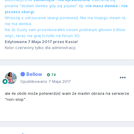
pisania "dodam demko gdy się pojawi" itp.
nie masz demka - nie
piszesz skargi
.
Wnoszę o odrzucenie skargi ponieważ: Nie ma mojego steam id,
nie ma demka.
Na Jb Dusty sam prowokowałeś swoim piskliwym głosem b3llow
więc, teraz nie graj tcnotki na forum XD.
Edytowane
7 Maja 2017
przez Kasia!
Kolor czerwony tylko dla administracji.
Bellow
78
Opublikowano
7 Maja 2017
ale ile obób może potwierdzić wam że maxtin obraza na serwerze
"non-stop"