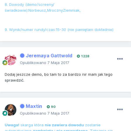
8. Dowody (demo/screeny/
świadkowie):Norbeusz,MrocznyZiemniak,
9. Wynik/numer rundy/czas:15-30 (nie pamiętam dokładnie)
Jeremaya Gattwold
1 228
Opublikowano
7 Maja 2017
Dodaj jeszcze demo, bo tam to za bardzo nir mam jak tego
sprawdzić.
Maxtin
90
Opublikowano
7 Maja 2017
Uwaga!
skarga która
nie zawiera dowodu
zostanie
automatycznie
zamknięta
i
nie sprawdzona
. Zabrania się