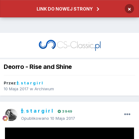
×
LINK DO NOWEJ STRONY
Deorro - Rise and Shine
Przez
s t a r g i r l
10 Maja 2017
w
Archiwum
s t a r g i r l
3 949
Opublikowano
10 Maja 2017