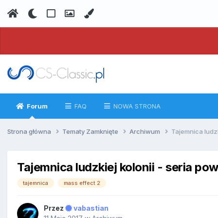
Forum
FAQ
NOWA STRONA
Strona główna
Tematy Zamknięte
Archiwum
Tajemnica ludzk
Tajemnica ludzkiej kolonii - seria po
tajemnica
mass effect 2
Przez
vabastian