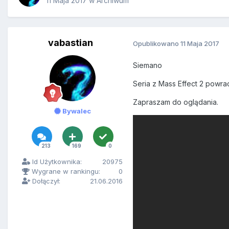
11 Maja 2017
w
Archiwum
vabastian
Opublikowano
11 Maja 2017
Siemano
Seria z Mass Effect 2 powraca
Zapraszam do oglądania.
Bywalec
213
169
0
Id Użytkownika:
20975
Wygrane w rankingu:
0
Dołączył:
21.06.2016