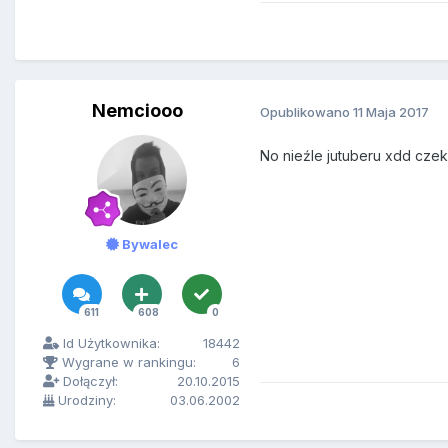
Nemciooo
Opublikowano
11 Maja 2017
No nieźle jutuberu xdd czek
Bywalec
611
608
0
Id Użytkownika:
18442
Wygrane w rankingu:
6
Dołączył:
20.10.2015
Urodziny:
03.06.2002