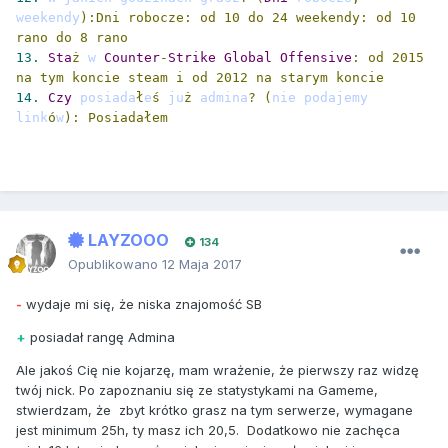
weekendy
):Dni robocze: od 10 do 24 weekendy: od 10 
rano do 8 rano 
13.
Sta
ż
 w 
Counter
-
Strike
Global
Offensive
: od 2015 
na tym koncie steam i od 2012 na starym koncie 
14.
Czy
 posiada
ł
e
ś
 ju
ż
 admina
?
(
nie podajemy 
link
ó
w
): Posiadałem 
LAYZOOO
134
Opublikowano
12 Maja 2017
-
wydaje mi się, że niska znajomość SB
+
posiadał rangę Admina
Ale jakoś Cię nie kojarzę, mam wrażenie, że pierwszy raz widzę
twój nick. Po zapoznaniu się ze statystykami na Gameme,
stwierdzam, że zbyt krótko grasz na tym serwerze, wymagane
jest minimum 25h, ty masz ich 20,5. Dodatkowo nie zachęca