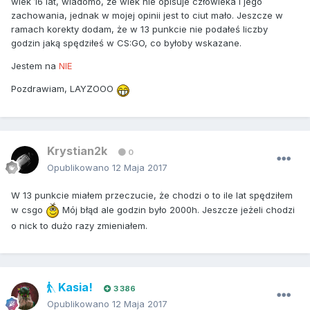
wiek 16 lat, wiadomo, że wiek nie opisuje człowieka i jego
zachowania, jednak w mojej opinii jest to ciut mało. Jeszcze w
ramach korekty dodam, że w 13 punkcie nie podałeś liczby
godzin jaką spędziłeś w CS:GO, co byłoby wskazane.
Jestem na
NIE
Pozdrawiam, LAYZOOO
Krystian2k
0
Opublikowano
12 Maja 2017
W 13 punkcie miałem przeczucie, że chodzi o to ile lat spędziłem
w csgo
Mój błąd ale godzin było 2000h. Jeszcze jeżeli chodzi
o nick to dużo razy zmieniałem.
Kasia!
3 386
Opublikowano
12 Maja 2017