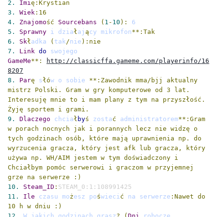
2.
Imi
ę:Krystian
3.
Wiek
:16
4.
Znajomo
ść
Sourcebans
(
1
-
10
):
5.
Sprawny
 i dzia
ł
aj
ą
cy mikrofon
**:Tak 
6.
Sk
ł
adka 
(
tak
/
nie
):nie 
7.
Link
do
 swojego 
GameMe
**:
http://classicffa.gameme.com/playerinfo/16
8207
8.
Par
ę
 s
łó
w o sobie 
**:Zawodnik mma/bjj aktualny 
mistrz Polski. Gram w gry komputerowe od 3 lat. 
Interesuję mnie to i mam plany z tym na przyszłość. 
Żyję sportem i grami.
9.
Dlaczego
 chcia
ł
by
ś
 zosta
ć
 administratorem
**:Gram 
w porach nocnych jak i porannych lecz nie widzę o 
tych godzinach osób, które mają uprawnienia np. do 
wyrzucenia gracza, który jest afk lub gracza, który 
używa np. WH/AIM jestem w tym doświadczony i 
Chciałbym pomóc serwerowi i graczom w przyjemnej 
grze na serwerze :) 
10.
Steam_ID
:
STEAM_0:1:108991425
11.
Ile
 czasu mo
ż
esz po
ś
wieci
ć
 na serwerze
:Nawet do 
10 h w dniu :) 
12.
 W jakich godzinach grasz
?
(
Dni
 robocze
,