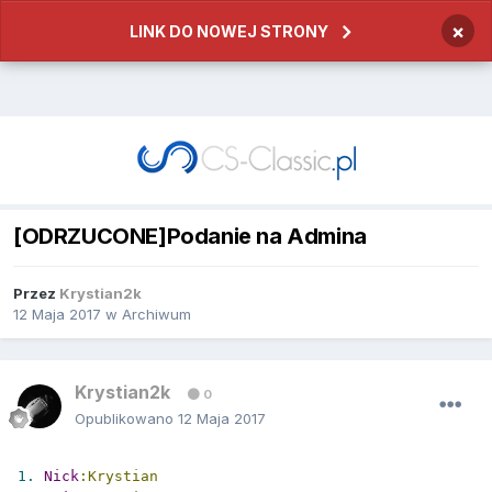
×
LINK DO NOWEJ STRONY
[ODRZUCONE]Podanie na Admina
Przez
Krystian2k
12 Maja 2017
w
Archiwum
Krystian2k
0
Opublikowano
12 Maja 2017
1.
Nick
:Krystian