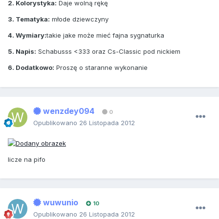
2. Kolorystyka:
Daje wolną rękę
3. Tematyka:
młode dziewczyny
4. Wymiary:
takie jake może mieć fajna sygnaturka
5. Napis:
Schabusss <333 oraz Cs-Classic pod nickiem
6. Dodatkowo:
Proszę o staranne wykonanie
wenzdey094
0
Opublikowano
26 Listopada 2012
licze na pifo
wuwunio
10
Opublikowano
26 Listopada 2012