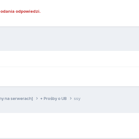
dodania odpowiedzi.
ny na serwerach]
+ Prośby o UB
ssy