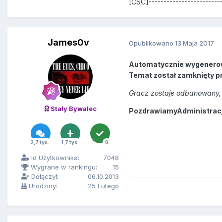
[CSC]------------------------
James0v
Opublikowano
13 Maja 2017
Automatycznie wygenero
Temat został zamknięty p
Gracz zostaje odbanowany, 
Stały Bywalec
PozdrawiamyAdministracja
2,7 tys.
1,7 tys.
0
Id Użytkownika:
7048
Wygrane w rankingu:
15
Dołączył:
06.10.2013
Urodziny:
25 Lutego