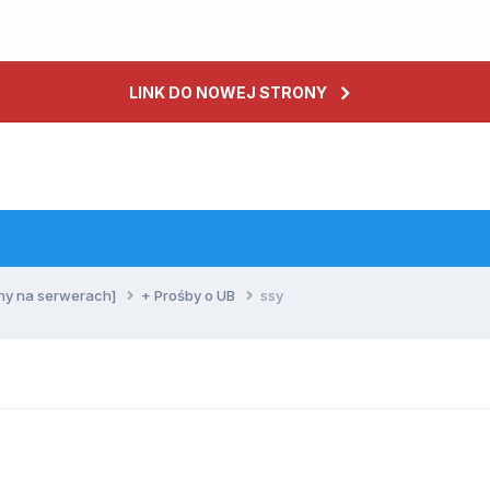
LINK DO NOWEJ STRONY
ny na serwerach]
+ Prośby o UB
ssy