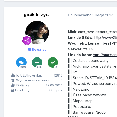
gicik krzys
Opublikowano
13 Maja 2017
Nick
: amx_cvar csstats_reset
Link do SSów
:
http://www25
Wycinek z konsoli(bez IP)*
Serwer
: ffa 1.6
Bywalec
Link do bana
:
http://amxban
||| Zostales zbanowany!
||| Nick: amx_cvar csstats_re
369
414
0
||| IP:
Id Użytkownika:
12816
||| Steam ID: STEAM_1:0:18
Wygrane w rankingu:
0
||| Powod: Wrzuc screeny n
Dołączył:
12.09.2014
||| Nalozono:
Urodziny:
22 Lipca
||| Czas bana: zawsze
||| Mapa: map
||| Pozostalo:
||| Ban wygasa: Nigdy