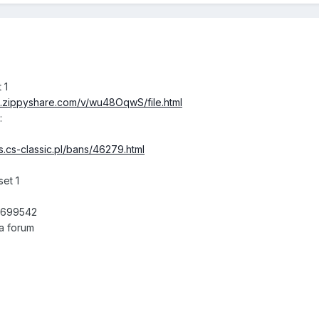
 1
.zippyshare.com/v/wu48OqwS/file.html
:
s.cs-classic.pl/bans/46279.html
set 1
84699542
a forum