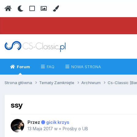
Forum
FAQ
NOWA STRONA
Strona główna
Tematy Zamknięte
Archiwum
Cs-Classic [Ba
ssy
Przez
gicik krzys
13 Maja 2017
w
+ Prośby o UB