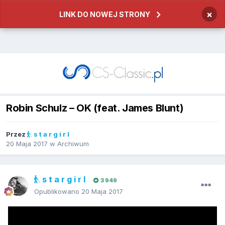
×
LINK DO NOWEJ STRONY
Robin Schulz – OK (feat. James Blunt)
Przez
s t a r g i r l
20 Maja 2017
w
Archiwum
s t a r g i r l
3 949
Opublikowano
20 Maja 2017