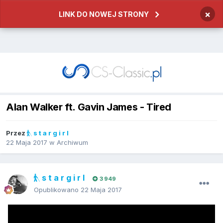
×
LINK DO NOWEJ STRONY
Alan Walker ft. Gavin James - Tired
Przez
s t a r g i r l
22 Maja 2017
w
Archiwum
s t a r g i r l
3 949
Opublikowano
22 Maja 2017