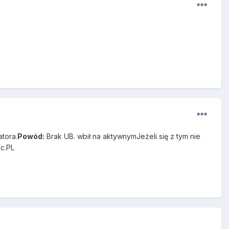
tora.
Powód:
Brak UB. wbił na aktywnymJeżeli się z tym nie
ic.PL