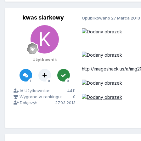
kwas siarkowy
Opublikowano
27 Marca 2013
Użytkownik
http://imageshack.us/a/img
1
0
0
Id Użytkownika:
4411
Wygrane w rankingu:
0
Dołączył:
27.03.2013