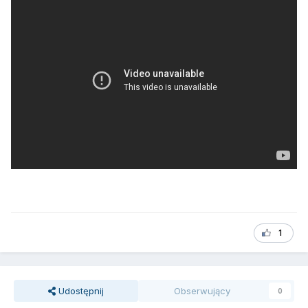
1
Udostępnij
Obserwujący
0