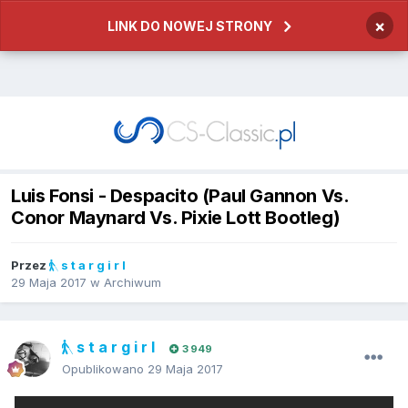
×
LINK DO NOWEJ STRONY
Luis Fonsi - Despacito (Paul Gannon Vs.
Conor Maynard Vs. Pixie Lott Bootleg)
Przez
s t a r g i r l
29 Maja 2017
w
Archiwum
s t a r g i r l
3 949
Opublikowano
29 Maja 2017