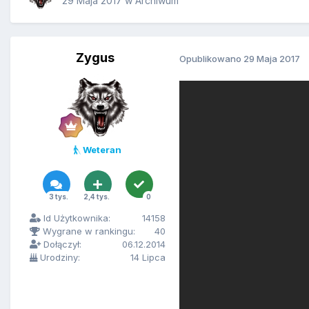
29 Maja 2017
w
Archiwum
Zygus
Opublikowano
29 Maja 2017
Weteran
3 tys.
2,4 tys.
0
Id Użytkownika:
14158
Wygrane w rankingu:
40
Dołączył:
06.12.2014
Urodziny:
14 Lipca