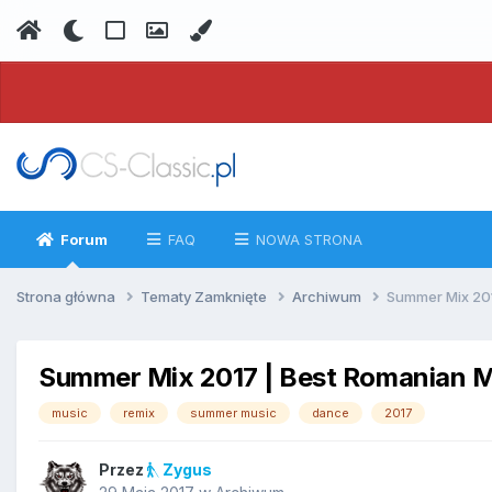
Forum
FAQ
NOWA STRONA
Strona główna
Tematy Zamknięte
Archiwum
Summer Mix 2017
Summer Mix 2017 | Best Romanian Mus
music
remix
summer music
dance
2017
Przez
Zygus