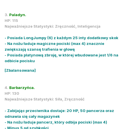
3.
Paladyn.
HP: 115
Najważniejsze Statystyki: Zręczność, Inteligencja
- Posiada LongJumpy (6) z każdym 25 inty dodatkowy skok
- Na nożu ładuje magiczne pociski (max 4) znacznie
zwiększają szansę trafienia w głowę
- Posiada platynową zbroję, w której wbudowane jest 1/6 na
odbicie pocisku
[Zbalansowana]
4.
Barbarzyńca.
HP: 130
Najważniejsze Statystyki: Siła, Zręczność
- Zabijając przeciwnika dostaje: 20 HP, 50 pancerza oraz
odnawia się cały magazynek
- Na nożu ładuje pancerz, który odbija pociski (max 4)
- Minus 5 od szybkości