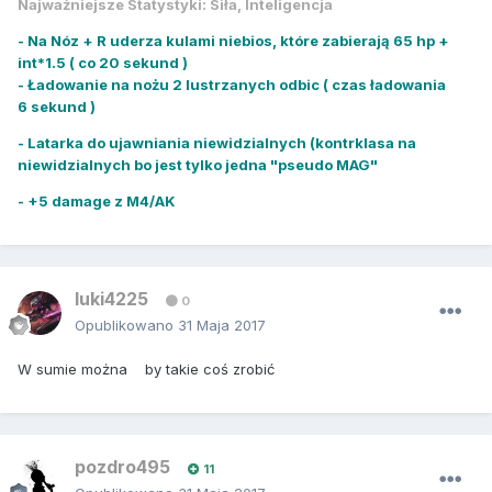
Najważniejsze Statystyki: Siła, Inteligencja
- Na Nóz + R uderza kulami niebios, które zabierają 65 hp +
int*1.5 ( co 20 sekund )
- Ładowanie na nożu 2 lustrzanych odbic ( czas ładowania
6 sekund )
- Latarka do ujawniania niewidzialnych (kontrklasa na
niewidzialnych bo jest tylko jedna "pseudo MAG"
- +5 damage z M4/AK
luki4225
0
Opublikowano
31 Maja 2017
W sumie można by takie coś zrobić
pozdro495
11