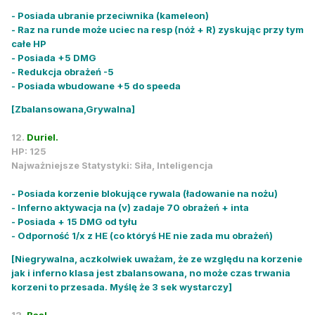
- Posiada ubranie przeciwnika (kameleon)
- Raz na runde może uciec na resp (nóż + R) zyskując przy tym
całe HP
- Posiada +5 DMG
- Redukcja obrażeń -5
- Posiada wbudowane +5 do speeda
[Zbalansowana,Grywalna]
12.
Duriel.
HP: 125
Najważniejsze Statystyki: Siła, Inteligencja
- Posiada korzenie blokujące rywala (ładowanie na nożu)
- Inferno aktywacja na (v) zadaje 70 obrażeń + inta
- Posiada + 15 DMG od tyłu
- Odporność 1/x z HE (co któryś HE nie zada mu obrażeń)
[Niegrywalna, aczkolwiek uważam, że ze względu na korzenie
jak i inferno klasa jest zbalansowana, no może czas trwania
korzeni to przesada. Myślę że 3 sek wystarczy]