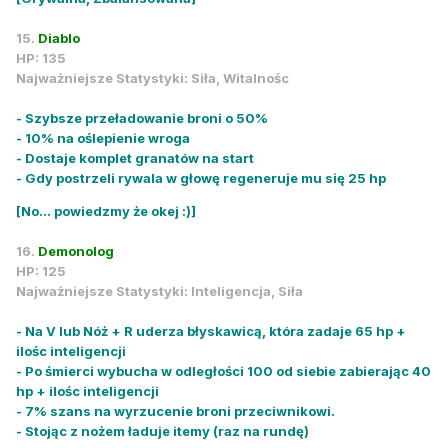
15.
Diablo
HP: 135
Najważniejsze Statystyki: Siła, Witalnośc
- Szybsze przeładowanie broni o 50%
- 10% na oślepienie wroga
- Dostaje komplet granatów na start
- Gdy postrzeli rywala w głowę regeneruje mu się 25 hp
[No... powiedzmy że okej :)]
16.
Demonolog
HP: 125
Najważniejsze Statystyki: Inteligencja, Siła
- Na V lub Nóż + R uderza błyskawicą, która zadaje 65 hp +
ilośc inteligencji
- Po śmierci wybucha w odległości 100 od siebie zabierając 40
hp + ilośc inteligencji
- 7% szans na wyrzucenie broni przeciwnikowi.
- Stojąc z nożem ładuje itemy (raz na rundę)