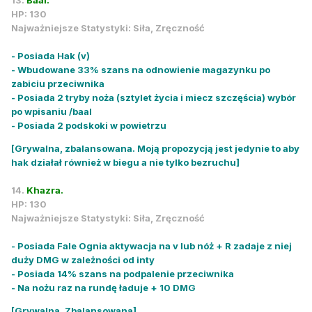
13.
Baal.
HP: 130
Najważniejsze Statystyki: Siła, Zręczność
- Posiada Hak (v)
- Wbudowane 33% szans na odnowienie magazynku po
zabiciu przeciwnika
- Posiada 2 tryby noża (sztylet życia i miecz szczęścia) wybór
po wpisaniu /baal
- Posiada 2 podskoki w powietrzu
[Grywalna, zbalansowana. Moją propozycją jest jedynie to aby
hak działał również w biegu a nie tylko bezruchu]
14.
Khazra.
HP: 130
Najważniejsze Statystyki: Siła, Zręczność
- Posiada Fale Ognia aktywacja na v lub nóż + R zadaje z niej
duży DMG w zależności od inty
- Posiada 14% szans na podpalenie przeciwnika
- Na nożu raz na rundę ładuje + 10 DMG
[Grywalna, Zbalansowana]