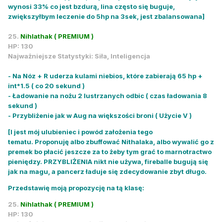
wynosi 33% co jest bzdurą, lina często się buguje,
zwiększyłbym leczenie do 5hp na 3sek, jest zbalansowana]
25.
Nihlathak ( PREMIUM )
HP: 130
Najważniejsze Statystyki: Siła, Inteligencja
- Na Nóz + R uderza kulami niebios, które zabierają 65 hp +
int*1.5 ( co 20 sekund )
- Ładowanie na nożu 2 lustrzanych odbic ( czas ładowania 8
sekund )
- Przybliżenie jak w Aug na większości broni ( Użycie V )
[I jest mój ulubieniec i powód założenia tego
tematu.
Proponuję albo zbuffować Nithalaka, albo wywalić go z
premek bo płacić jeszcze za to żeby tym grać to marnotractwo
pieniędzy. PRZYBLIŻENIA nikt nie używa, fireballe bugują się
jak na magu, a pancerz ładuje się zdecydowanie zbyt długo.
Przedstawię moją propozycję na tą klasę:
25.
Nihlathak ( PREMIUM )
HP: 130