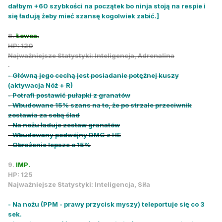
dałbym +60 szybkości na początek bo ninja stoją na respie i
się ładują żeby mieć szansę kogolwiek zabić.]
8.
Łowca.
HP: 120
Najważniejsze Statystyki: Inteligencja, Adrenalina
- Główną jego cechą jest posiadanie potężnej kuszy
(aktywacja Nóż + R)
- Potrafi postawić pułapki z granatów
- Wbudowane 15% szans na to, że po strzale przeciwnik
zostawia za sobą ślad
- Na nożu ładuje zestaw granatów
- Wbudowany podwójny DMG z HE
- Obrażenie lepsze o 15%
9.
IMP.
HP: 125
Najważniejsze Statystyki: Inteligencja, Siła
- Na nożu (PPM - prawy przycisk myszy) teleportuje się co 3
sek.