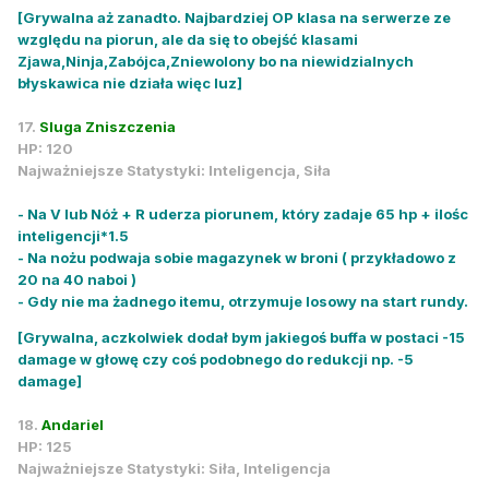
[Grywalna aż zanadto. Najbardziej OP klasa na serwerze ze
względu na piorun, ale da się to obejść klasami
Zjawa,Ninja,Zabójca,Zniewolony bo na niewidzialnych
błyskawica nie działa więc luz]
17.
Sluga Zniszczenia
HP: 120
Najważniejsze Statystyki: Inteligencja, Siła
- Na V lub Nóż + R uderza piorunem, który zadaje 65 hp + ilośc
inteligencji*1.5
- Na nożu podwaja sobie magazynek w broni ( przykładowo z
20 na 40 naboi )
- Gdy nie ma żadnego itemu, otrzymuje losowy na start rundy.
[Grywalna, aczkolwiek dodał bym jakiegoś buffa w postaci -15
damage w głowę czy coś podobnego do redukcji np. -5
damage]
18.
Andariel
HP: 125
Najważniejsze Statystyki: Siła, Inteligencja