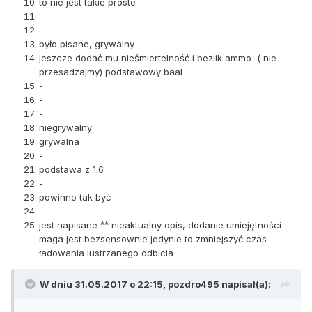
to nie jest takie proste
- Na (v) posiada fiolkę leczniczą, jednorazowo ulecza 80
-
HP
-
- Potrafi zmienić się w Wilkołaka lub Szkielet'a, Wybór po
było pisane, grywalny
wpisaniu /druid
jeszcze dodać mu nieśmiertelność i bezlik ammo ( nie
przesadzajmy) podstawowy baal
[Klasa grywalna przez graczy, jednak opłacalna jest
-
chyba jedynie w TT moim zdaniem ze względu na
-
zwiększony damage oraz redukcję obrażeń]
-
niegrywalny
grywalna
3.
Paladyn.
-
HP: 115
podstawa z 1.6
Najważniejsze Statystyki: Zręczność, Inteligencja
-
powinno tak być
- Posiada LongJumpy (6) z każdym 25 inty dodatkowy
-
skok
jest napisane ^^ nieaktualny opis, dodanie umiejętności
- Na nożu ładuje magiczne pociski (max 4) znacznie
maga jest bezsensownie jedynie to zmniejszyć czas
zwiększają szansę trafienia w głowę
ładowania lustrzanego odbicia
- Posiada platynową zbroję, w której wbudowane jest 1/6
na odbicie pocisku
W dniu 31.05.2017 o 22:15,
pozdro495
napisał(a):
[Zbalansowana]