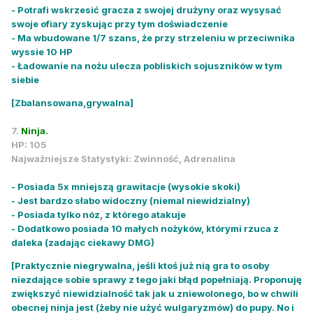
- Potrafi wskrzesić gracza z swojej drużyny oraz wysysać
swoje ofiary zyskując przy tym doświadczenie
- Ma wbudowane 1/7 szans, że przy strzeleniu w przeciwnika
wyssie 10 HP
- Ładowanie na nożu ulecza pobliskich sojuszników w tym
siebie
[Zbalansowana,grywalna]
7.
Ninja.
HP: 105
Najważniejsze Statystyki: Zwinność, Adrenalina
- Posiada 5x mniejszą grawitacje (wysokie skoki)
- Jest bardzo słabo widoczny (niemal niewidzialny)
- Posiada tylko nóz, z którego atakuje
- Dodatkowo posiada 10 małych nożyków, którymi rzuca z
daleka (zadając ciekawy DMG)
[Praktycznie niegrywalna, jeśli ktoś już nią gra to osoby
niezdające sobie sprawy z tego jaki błąd popełniają. Proponuję
zwiększyć niewidzialność tak jak u zniewolonego, bo w chwili
obecnej ninja jest (żeby nie użyć wulgaryzmów) do pupy. No i