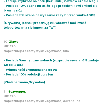
- Ładuje szybkość na nożu (bez limitu) nawet w czasie biegu
- Posiada 10% szans na to, że jego przeciwnikowi zmieni się
broń na nóż
- Posiada 5% szans na wyssanie kasy z przeciwnika 400$
[Grywalna, jednak proponuję zlikwidować możliwość
teleportowania się impem za TxT]
10.
Zjawa.
HP: 120
Najważniejsze Statystyki: Zręczność, Siła
- Posiada Wewnętrzny wybuch (rozprucie rywala) 6% zadaje
40 HP + inta
- Widoczność zredukowana do 90
- Posiada 10% redukcji obrażeń
[Zbalansowana,Grywalna]
11.
Scavenger.
HP: 120
Najważniejsze Statystyki: Zręczność, Adrenalina