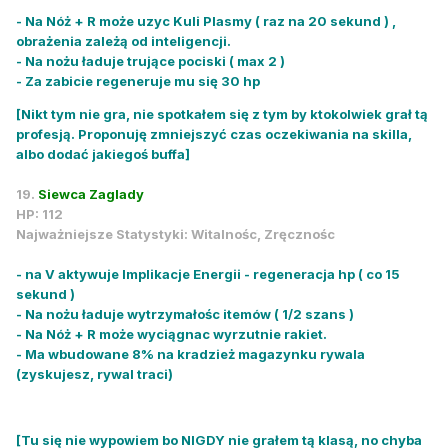
- Na Nóż + R może uzyc Kuli Plasmy ( raz na 20 sekund ) ,
obrażenia zależą od inteligencji.
- Na nożu ładuje trujące pociski ( max 2 )
- Za zabicie regeneruje mu się 30 hp
[Nikt tym nie gra, nie spotkałem się z tym by ktokolwiek grał tą
profesją. Proponuję zmniejszyć czas oczekiwania na skilla,
albo dodać jakiegoś buffa]
19.
Siewca Zaglady
HP: 112
Najważniejsze Statystyki: Witalnośc, Zręcznośc
- na V aktywuje Implikacje Energii - regeneracja hp ( co 15
sekund )
- Na nożu ładuje wytrzymałośc itemów ( 1/2 szans )
- Na Nóż + R może wyciągnac wyrzutnie rakiet.
- Ma wbudowane 8% na kradzież magazynku rywala
(zyskujesz, rywal traci)
[Tu się nie wypowiem bo NIGDY nie grałem tą klasą, no chyba