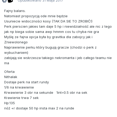
Opublikowano
31 Maja 2017
Fajny balans.
Natomiast propozycją ode mnie będzie
Usuniecie widoczności kosy (TAK DA SIE TO ZROBIĆ!)
Perk pierscien jakies tam daje 5 hp i niewidzialność ale nic z tego
jak np biega sobie sama awp hmmm cos tu chyba nie gra
Myślę ze fajna opcja była by gravitka dla zabojcy jak i
Zniewolonego
Naprawienie perku który bugują gracze (chodzi o perk z
wybuchaniem)
zabijają sie wskrzesza takiego nekromanta i jeb całego teamu nie
ma
Oferta
Nithalak
Dostaje perk na start rundy
1/6 na krwawienie
Krwawienie 3 obr na sekunde 1int=0.5 obr na sek
Krawienie trwa 7 sek
Hp:135
nóż +r dostaje 50 hp insta max 2 na runde