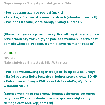
Najważniejsze Statystyki: Inteligencja, Siła
- Posiada zamrażające pociski (max. 2)
- Latarka, która oświetla niewidzialnych (standardowo na F)
- Posiada Fireballe, które zadają 65dmg + inta*1.5
[Klasa niegrywalna przez graczy, fireball często się buguje w
przejściach czy zamkniętych pomieszczeniach uderzając w
sam nie wiem co. Proponuję zmniejszyć rozmiar Fireballa]
2.
Druid.
HP: 120
Najważniejsze Statystyki: Siła, Witalność
- Posiada wbudowaną regeneracje HP (9 hp co 3 sekundy)
- Na (v) posiada fiolkę leczniczą, jednorazowo ulecza 80 HP
- Potrafi zmienić się w Wilkołaka lub Szkielet'a, Wybór po
wpisaniu /druid
[Klasa grywalna przez graczy, jednak opłacalna jest chyba
jedynie w TT moim zdaniem ze względu na zwiększony
damage oraz redukcję obrażeń]