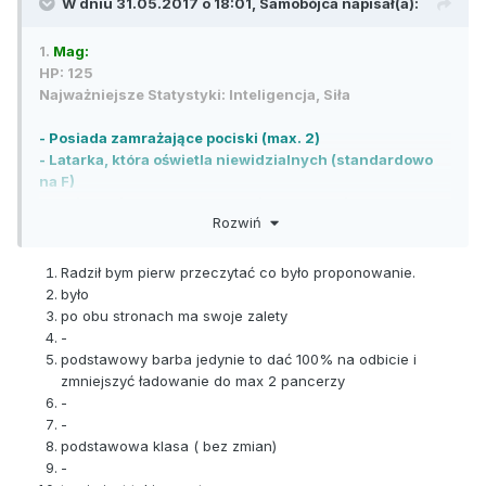
W dniu 31.05.2017 o 18:01,
Samobójca
napisał(a):
1.
Mag:
HP: 125
Najważniejsze Statystyki: Inteligencja, Siła
- Posiada zamrażające pociski (max. 2)
- Latarka, która oświetla niewidzialnych (standardowo
na F)
- Posiada Fireballe, które zadają 65dmg + inta*1.5
Rozwiń
[Klasa niegrywalna przez graczy, fireball często się
Radził bym pierw przeczytać co było proponowanie.
buguje w przejściach czy zamkniętych pomieszczeniach
było
uderzając w sam nie wiem co. Proponuję zmniejszyć
po obu stronach ma swoje zalety
rozmiar Fireballa]
-
podstawowy barba jedynie to dać 100% na odbicie i
2.
Druid.
zmniejszyć ładowanie do max 2 pancerzy
HP: 120
-
Najważniejsze Statystyki: Siła, Witalność
-
podstawowa klasa ( bez zmian)
- Posiada wbudowaną regeneracje HP (9 hp co 3
-
sekundy)