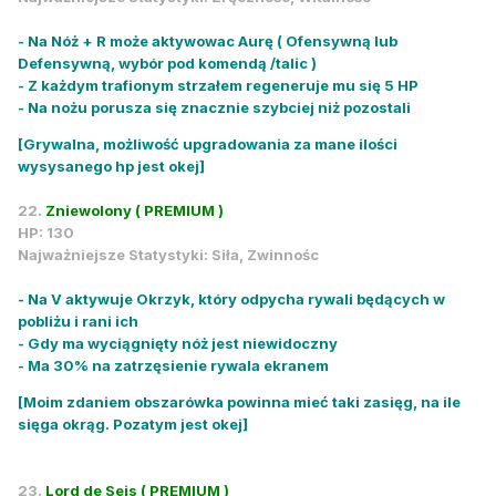
- Na Nóż + R może aktywowac Aurę ( Ofensywną lub
Defensywną, wybór pod komendą /talic )
- Z każdym trafionym strzałem regeneruje mu się 5 HP
- Na nożu porusza się znacznie szybciej niż pozostali
[Grywalna, możliwość upgradowania za mane ilości
wysysanego hp jest okej]
22.
Zniewolony ( PREMIUM )
HP: 130
Najważniejsze Statystyki: Siła, Zwinnośc
- Na V aktywuje Okrzyk, który odpycha rywali będących w
pobliżu i rani ich
- Gdy ma wyciągnięty nóż jest niewidoczny
- Ma 30% na zatrzęsienie rywala ekranem
[Moim zdaniem obszarówka powinna mieć taki zasięg, na ile
sięga okrąg. Pozatym jest okej]
23.
Lord de Seis ( PREMIUM )