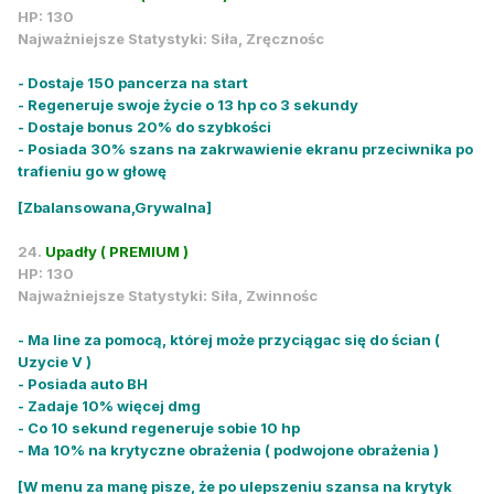
HP: 130
Najważniejsze Statystyki: Siła, Zręcznośc
- Dostaje 150 pancerza na start
- Regeneruje swoje życie o 13 hp co 3 sekundy
- Dostaje bonus 20% do szybkości
- Posiada 30% szans na zakrwawienie ekranu przeciwnika po
trafieniu go w głowę
[Zbalansowana,Grywalna]
24.
Upadły ( PREMIUM )
HP: 130
Najważniejsze Statystyki: Siła, Zwinnośc
- Ma line za pomocą, której może przyciągac się do ścian (
Uzycie V )
- Posiada auto BH
- Zadaje 10% więcej dmg
- Co 10 sekund regeneruje sobie 10 hp
- Ma 10% na krytyczne obrażenia ( podwojone obrażenia )
[W menu za manę pisze, że po ulepszeniu szansa na krytyk