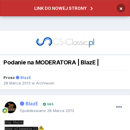
×
LINK DO NOWEJ STRONY
Podanie na MODERATORA | BlazE |
Przez
BlazE
28 Marca 2013
w
Archiwum
BlazE
565
Opublikowano
28 Marca 2013
Imię: Maciej
Wiek: o2 kwietnia 23