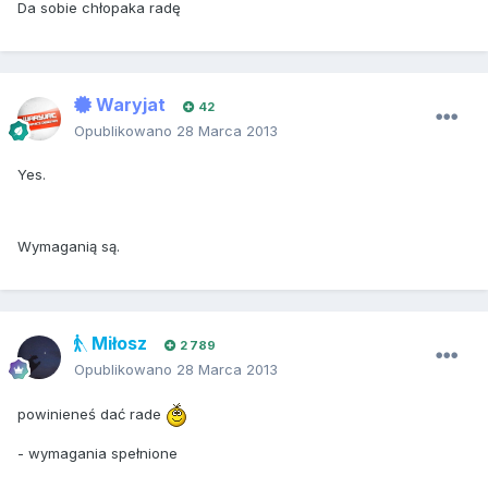
Da sobie chłopaka radę
Waryjat
42
Opublikowano
28 Marca 2013
Yes.
Wymaganią są.
Miłosz
2 789
Opublikowano
28 Marca 2013
powinieneś dać rade
- wymagania spełnione