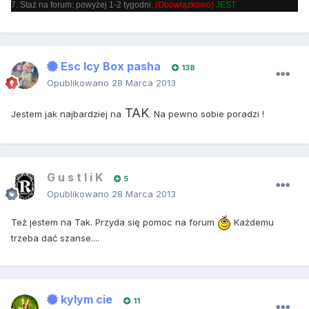
7. Staż na forum: powyżej 1-2 tygodni.
(Obowiązkowo)
JEST
Esc Icy Box pasha
138
Opublikowano
28 Marca 2013
TAK
Jestem jak najbardziej na
. Na pewno sobie poradzi !
G u s t l i K
5
Opublikowano
28 Marca 2013
Też jestem na Tak. Przyda się pomoc na forum
Każdemu
trzeba dać szanse....
kylym cie
11