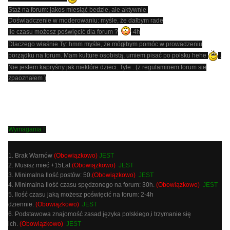
Staż na forum: jakos miesiąć bedzie, ale aktywnie
Doświadczenie w moderowaniu: myśle, że dałbym rade
Ile czasu możesz poświęcić dla forum ?
-4h
Dlaczego właśnie Ty: hmm myśle, że mógłbym pomóc w prowadzeniu
porządku na forum. Mam kulture osobistą, umiem pisać po polsku hehe
.
Nie jestem kapryśny jak niektóre dzieci. Tyle . (z regulaminem forum sie
zpaoznałem )
Wymagania !
1. Brak Warnów
(Obowiązkowo)
JEST
2. Musisz mieć +15Lat
(Obowiązkowo)
JEST
3. Minimalna Ilość postów: 50.
(Obowiązkowo)
JEST
4. Minimalna Ilość czasu spędzonego na forum: 30h.
(Obowiązkowo)
JEST
5. Ilość czasu jaką możesz poświęcić na forum: 2-4h
dziennie.
(Obowiązkowo)
JEST
6. Podstawowa znajomość zasad języka polskiego,i trzymanie się
ich.
(Obowiązkowo)
JEST