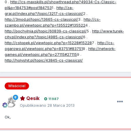
0 .
http://cs-maxskills.pl/showthread.php?49034-Cs-Classic-
pl&p=184753#post184753
1 .
http://za-
graj.pl/index.php?/topic/3217-cs-classicpl/
2 .
http://3mod.pl/topic/13665-cs-classicpl/
3 .
http://cs-
szambo.pl/viewtopic.php?p=135522#135522
4 .
http://pochylnia.pl/topic/60839-cs-classicpl/
5 .
http://www.turek-
city.pl/index.php?/topic/4985-cs-classicpl/
6 .
http://cstopek.pl/viewtopic.php?p=15228#15228
7 .
http://cs-
ogarowo.pl/viewtopic.php?p=83751#83751
8 .
http://network-
games.pl/viewtopic.php?p=27115#27115
9 .
http://holyshit.pl/topic/43845-cs-classicpl/
Właściciel
Qesik
11 987
Opublikowano
28 Marca 2013
Ok,