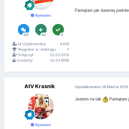
Pamiętam jak dawniej pełnile
Bywalec
251
42
0
Id Użytkownika:
4358
Wygrane w rankingu:
7
Dołączył:
22.03.2013
Urodziny:
02.03.1998
AtV Krasnik
Opublikowano
28 Marca 2013
Jestem na tak
Pamiętam j
Bywalec