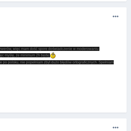
i serwerów, więc mam dość spore doświadczenie w moderowaniu.
 więc myślę, że minimum 2h będę
po polsku, nie popełniam zbyt dużo błędów ortograficznych. Spełniam