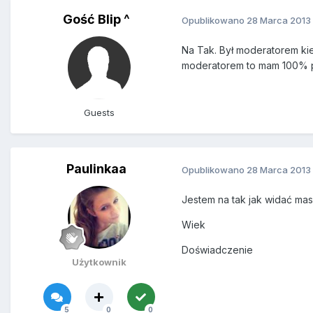
Gość Blip ^
Opublikowano
28 Marca 2013
Na Tak. Był moderatorem kie
moderatorem to mam 100% p
Guests
Paulinkaa
Opublikowano
28 Marca 2013
Jestem na tak jak widać ma
Wiek
Doświadczenie
Użytkownik
5
0
0