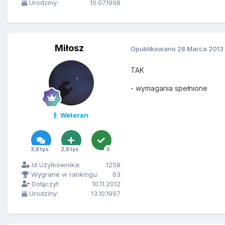
Urodziny:
10.07.1998
Miłosz
Opublikowano
28 Marca 2013
TAK
- wymagania spełnione
Weteran
3,6 tys.
2,8 tys.
0
Id Użytkownika:
1258
Wygrane w rankingu:
63
Dołączył:
10.11.2012
Urodziny:
13.10.1997