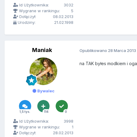
Id Użytkownika:
3032
Wygrane w rankingu:
5
Dołączył:
08.02.2013
Urodziny:
21.02.1998
Maniak
Opublikowano
28 Marca 2013
na TAK byłes modkiem i oga
Bywalec
1,5 tys.
114
0
Id Użytkownika:
3998
Wygrane w rankingu:
1
Dołączył:
28.02.2013