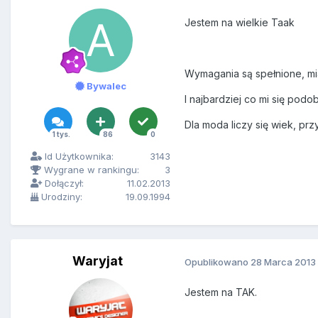
Jestem na wielkie Taak
Wymagania są spełnione, mia
Bywalec
I najbardziej co mi się podo
Dla moda liczy się wiek, prz
1 tys.
86
0
Id Użytkownika:
3143
Wygrane w rankingu:
3
Dołączył:
11.02.2013
Urodziny:
19.09.1994
Waryjat
Opublikowano
28 Marca 2013
Jestem na TAK.