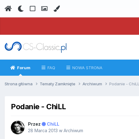
Forum
FAQ
NOWA STRONA
Strona główna
Tematy Zamknięte
Archiwum
Podanie - ChiL
Podanie - ChiLL
Przez
ChiLL
28 Marca 2013
w
Archiwum