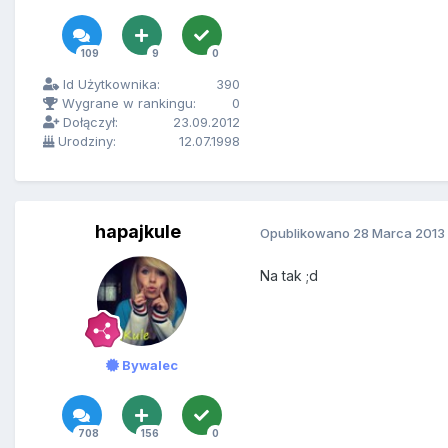
109
9
0
Id Użytkownika:
390
Wygrane w rankingu:
0
Dołączył:
23.09.2012
Urodziny:
12.07.1998
hapajkule
Opublikowano
28 Marca 2013
Na tak ;d
Bywalec
708
156
0