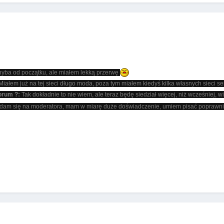
hyba od początku, ale miałem lekką przerwę
iałem już na tej sieci długo moda, poza tym miałem kiedyś kilka własnych siec
orum ?:
Tak dokładnie to nie wiem, ale teraz będę siedział więcej, niż wcześniej,
dam się na moderatora, mam w miarę duże doświadczenie, umiem pisać poprawnie 