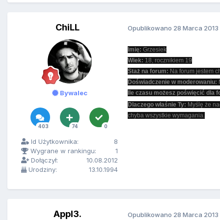
ChiLL
Opublikowano
28 Marca 2013
Imię:
Grzesiek
Wiek:
18, rocznikiem 19
Staż na forum:
Na forum jestem c
Doświadczenie w moderowaniu:
M
Bywalec
Ile czasu możesz poświęcić dla f
Dlaczego właśnie Ty:
Myślę że na
chyba wszystkie wymagania.
403
74
0
Id Użytkownika:
8
Wygrane w rankingu:
1
Dołączył:
10.08.2012
Urodziny:
13.10.1994
Appl3.
Opublikowano
28 Marca 2013