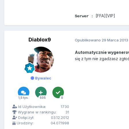
[FFA][VIP]
Serwer
:
Diablox9
Opublikowano
29 Marca 2013
Automatycznie wygenero
się z tym nie zgadzasz zgło
Bywalec
1,5 tys.
505
0
Id Użytkownika:
1730
Wygrane w rankingu:
31
Dołączył:
03.12.2012
Urodziny:
04.07.1998