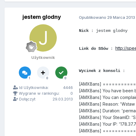
jestem glodny
Opublikowano
29 Marca 2013
Nick
: jestem glodny
http://spe
Link do SSów
:
Użytkownik
Wycinek z konsoli
:
1
0
0
[AMXBans] =========
Id Użytkownika:
4446
[AMXBans] You have been ba
Wygrane w rankingu:
0
[AMXBans] You can complain
Dołączył:
29.03.2013
[AMXBans] Reason: 'Wstaw s
[AMXBans] Duration: 'perma
[AMXBans] Your SteamID: '
[AMXBans] Your IP: '178.37.7
[AMXBans] =========