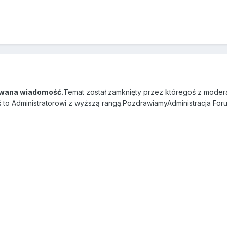
wana wiadomość.
Temat został zamknięty przez któregoś z modera
ś to Administratorowi z wyższą rangą.PozdrawiamyAdministracja Foru