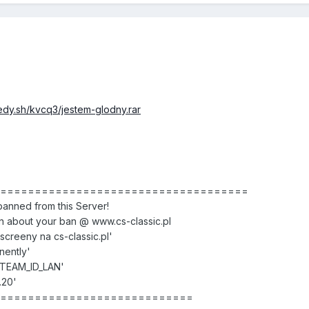
edy.sh/kvcq3/jestem-glodny.rar
======================================
nned from this Server!
 about your ban @ www.cs-classic.pl
creeny na cs-classic.pl'
nently'
STEAM_ID_LAN'
.20'
==============================