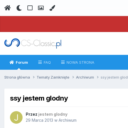
Forum
FAQ
NOWA STRONA
Strona główna
Tematy Zamknięte
Archiwum
ssy jestem glo
ssy jestem glodny
Przez
jestem glodny
29 Marca 2013
w
Archiwum