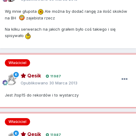
Wg mnie głupota
Ale można by dodać rangę za ilość skoków
na BH
zajebista rzecz
Na kilku serwerach na jakich grałem było coś takiego i się
spisywało
Właściciel
Qesik
11 987
Opublikowano
30 Marca 2013
Jest /top15 do rekordów i to wystarczy
Właściciel
Qesik
11 987