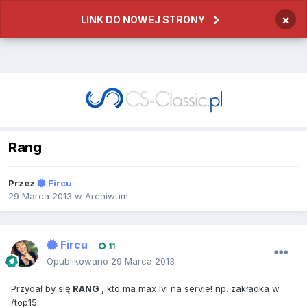
×
LINK DO NOWEJ STRONY
Rang
Przez
Fircu
29 Marca 2013
w
Archiwum
Fircu
11
Opublikowano
29 Marca 2013
Przydał by się
RANG ,
kto ma max lvl na servie! np. zakładka w
/top15