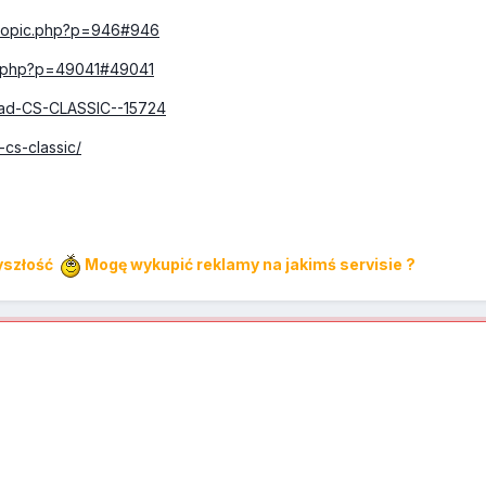
ewtopic.php?p=946#946
pic.php?p=49041#49041
read-CS-CLASSIC--15724
-cs-classic/
zyszłość
Mogę wykupić reklamy na jakimś servisie ?