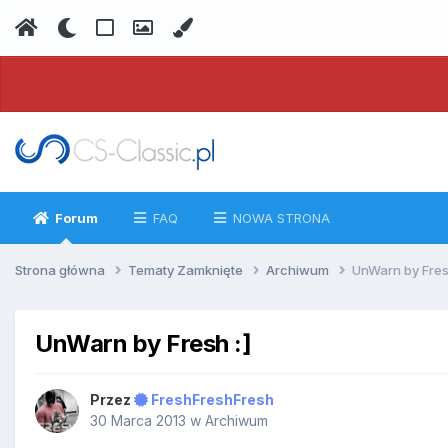
Forum
FAQ
NOWA STRONA
Strona główna
Tematy Zamknięte
Archiwum
UnWarn by Fresh
UnWarn by Fresh :]
Przez
FreshFreshFresh
30 Marca 2013
w
Archiwum