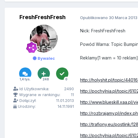
FreshFreshFresh
Opublikowano
30 Marca 2013
Nick: FreshFreshFresh
Powód Warna: Topic Bumpi
Reklamy[1 warn = 10 reklam]
Bywalec
1,4 tys.
248
0
http://holyshit.pl/topic/44016
Id Użytkownika:
2490
http://pochylnia.pl/topic/610
Wygrane w rankingu:
11
Dołączył:
11.01.2013
http://www.blueskill.xaa.pl
Urodziny:
14.11.1991
http://rozbrajamy.pl/index
http://trafiony.eu/postlink/
http://pochylnia.pl/topic/610