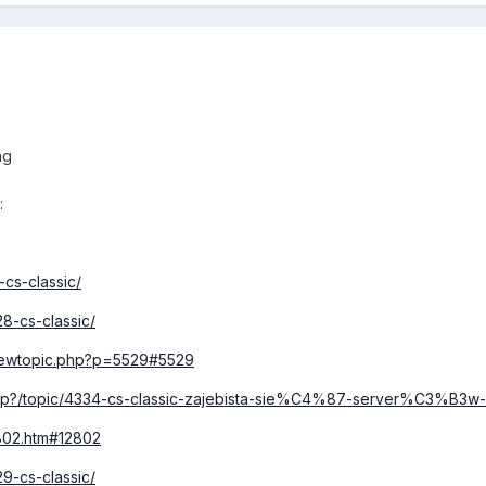
ng
:
-cs-classic/
28-cs-classic/
/viewtopic.php?p=5529#5529
.php?/topic/4334-cs-classic-zajebista-sie%C4%87-server%C3%B3w-c
12802.htm#12802
29-cs-classic/