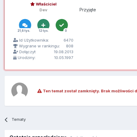
Właściciel
Przyjęte
Dev
21,6 tys.
12 tys.
0
Id Użytkownika:
6470
Wygrane w rankingu:
808
Dołączył:
19.08.2013
Urodziny:
10.05.1997
Ten temat został zamknięty. Brak możliwości 
Tematy