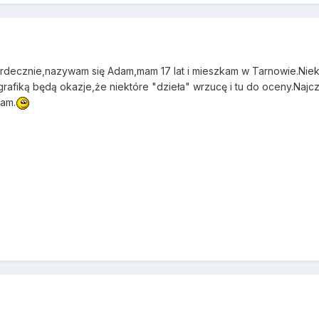
rdecznie,nazywam się Adam,mam 17 lat i mieszkam w Tarnowie.Niekt
 grafiką będą okazje,że niektóre "dzieła" wrzucę i tu do oceny.Naj
iam.