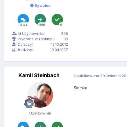
Bywalec
2 tys.
869
0
Id Użytkownika:
698
Wygrane w rankingu:
18
Dołączył:
13.10.2012
Urodziny:
19.04.1997
Kamil Steinbach
Opublikowano
20 Kwietnia 20
Siemka.
Użytkownik