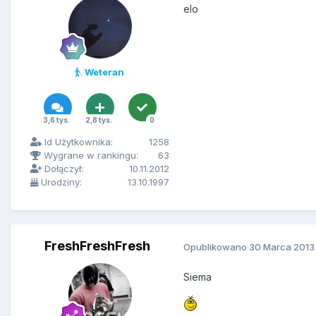
elo
Weteran
3,6 tys.
2,8 tys.
0
Id Użytkownika:
1258
Wygrane w rankingu:
63
Dołączył:
10.11.2012
Urodziny:
13.10.1997
FreshFreshFresh
Opublikowano
30 Marca 2013
Siema