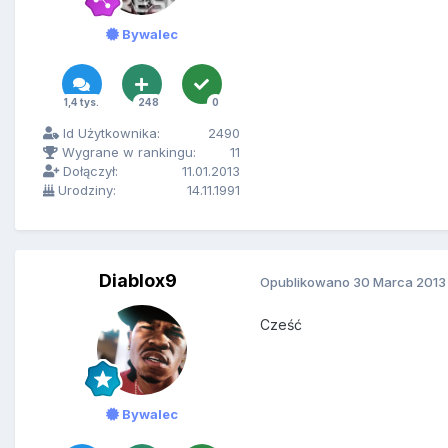
Bywalec
1,4 tys.
248
0
Id Użytkownika:
2490
Wygrane w rankingu:
11
Dołączył:
11.01.2013
Urodziny:
14.11.1991
Diablox9
Opublikowano
30 Marca 2013
Cześć
Bywalec