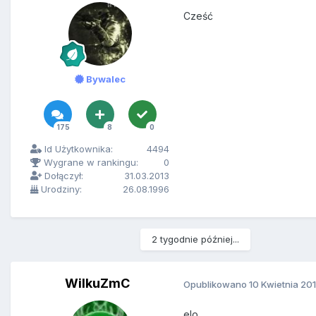
Cześć
Bywalec
175
8
0
Id Użytkownika:
4494
Wygrane w rankingu:
0
Dołączył:
31.03.2013
Urodziny:
26.08.1996
2 tygodnie później...
WilkuZmC
Opublikowano
10 Kwietnia 20
elo