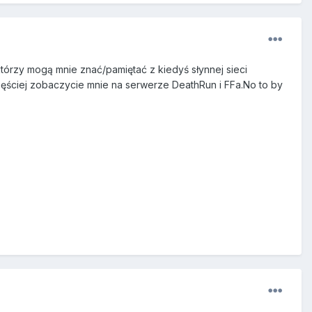
órzy mogą mnie znać/pamiętać z kiedyś słynnej sieci
częściej zobaczycie mnie na serwerze DeathRun i FFa.No to by