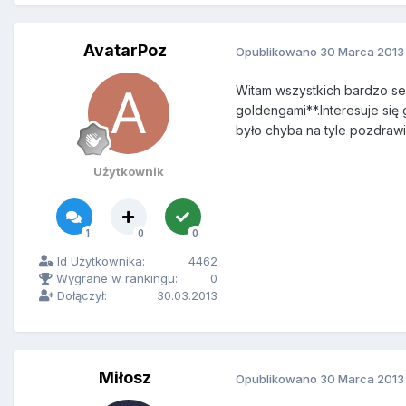
AvatarPoz
Opublikowano
30 Marca 2013
Witam wszystkich bardzo se
goldengami**.Interesuje się
było chyba na tyle pozdraw
Użytkownik
1
0
0
Id Użytkownika:
4462
Wygrane w rankingu:
0
Dołączył:
30.03.2013
Miłosz
Opublikowano
30 Marca 2013