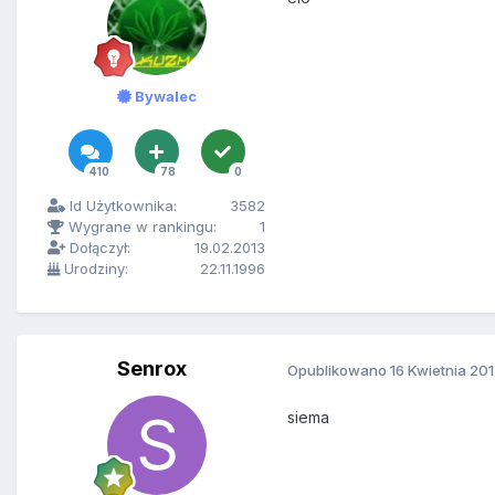
Bywalec
410
78
0
Id Użytkownika:
3582
Wygrane w rankingu:
1
Dołączył:
19.02.2013
Urodziny:
22.11.1996
Senrox
Opublikowano
16 Kwietnia 20
siema