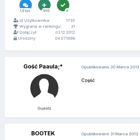
1,5 tys.
505
0
Id Użytkownika:
1730
Wygrane w rankingu:
31
Dołączył:
03.12.2012
Urodziny:
04.07.1998
Gość Paaula;*
Opublikowano
30 Marca 2013
Część
Guests
BOOTEK
Opublikowano
31 Marca 2013