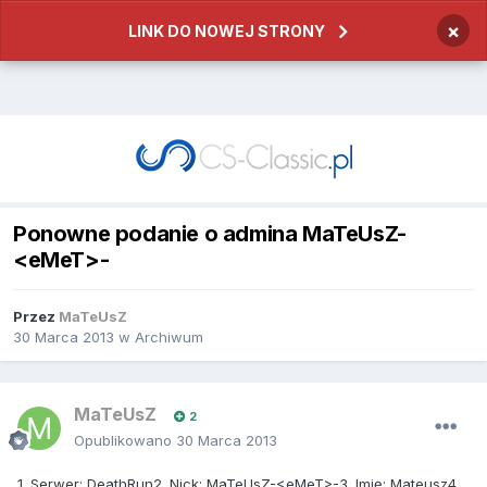
×
LINK DO NOWEJ STRONY
Ponowne podanie o admina MaTeUsZ-
<eMeT>-
Przez
MaTeUsZ
30 Marca 2013
w
Archiwum
MaTeUsZ
2
Opublikowano
30 Marca 2013
1. Serwer: DeathRun2. Nick: MaTeUsZ-<eMeT>-3. Imię: Mateusz4.