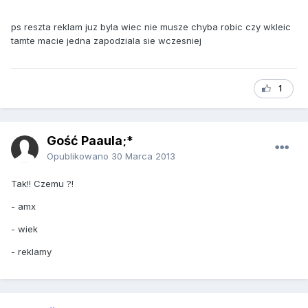
ps reszta reklam juz byla wiec nie musze chyba robic czy wkleic
tamte macie jedna zapodziala sie wczesniej
1
Gość Paaula;*
Opublikowano
30 Marca 2013
Tak!! Czemu ?!
- amx
- wiek
- reklamy