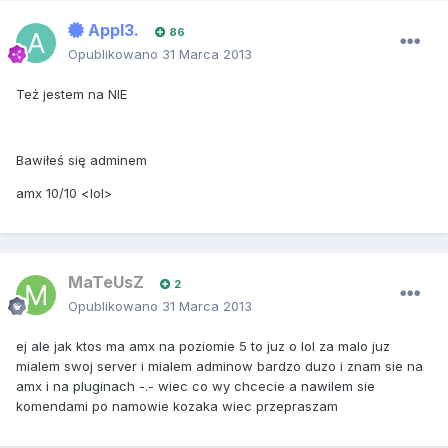
Appl3.
86
Opublikowano
31 Marca 2013
Też jestem na NIE
Bawiłeś się adminem
amx 10/10 <lol>
MaTeUsZ
2
Opublikowano
31 Marca 2013
ej ale jak ktos ma amx na poziomie 5 to juz o lol za malo juz
mialem swoj server i mialem adminow bardzo duzo i znam sie na
amx i na pluginach -.- wiec co wy chcecie a nawilem sie
komendami po namowie kozaka wiec przepraszam