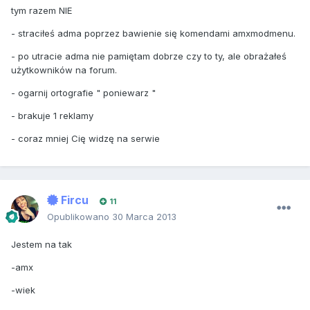
tym razem NIE
- straciłeś adma poprzez bawienie się komendami amxmodmenu.
- po utracie adma nie pamiętam dobrze czy to ty, ale obrażałeś
użytkowników na forum.
- ogarnij ortografie " poniewarz "
- brakuje 1 reklamy
- coraz mniej Cię widzę na serwie
Fircu
11
Opublikowano
30 Marca 2013
Jestem na tak
-amx
-wiek