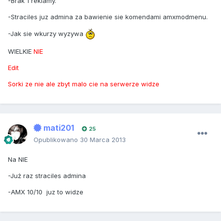
-Brak 1 reklamy.
-Straciles juz admina za bawienie sie komendami amxmodmenu.
-Jak sie wkurzy wyzywa
WIELKIE
NIE
Edit
Sorki ze nie ale zbyt malo cie na serwerze widze
mati201
25
Opublikowano
30 Marca 2013
Na NIE
-Już raz straciles admina
-AMX 10/10 juz to widze