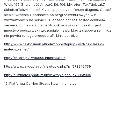
Wiek: 195. Znajomość Amxx(0/10): 106. Mikrofon(Tak/Nie): tak7.
Składka(Tak/Nie): nie8. Czas spędzony na forum: dlugoo9. Opisać
siebie: wracam z podaniem po rozgrzeszeniu swych win
wyrzadzonych na servie10. Dlaczego chcesz zostać adminem
serwera: poniewarz ciagle ktos skraca ja gram czesto i jest
mnostwo podszywek i zrozumialem swoj blad z slapowaniem i juz
nie powturze tego procederu11. Linki do reklam:
http://www.cs-bosman.pl/index.php?/topic/12943-cs-classic-
mateusz-emet/
http://cs-gra.pl/-vt86590.htm#234995
http://www.cs-goplay.pl/viewtopic.php?p=5739#5739
http://eliminates.phorum.pl/viewtopic.php?p=335#335
12. Platforma Cs(Non Steam/Steam):non steam