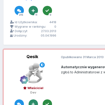
215
11
0
Id Użytkownika:
4418
Wygrane w rankingu:
0
Dołączył:
27.03.2013
Urodziny:
05.04.1996
Qesik
Opublikowano
31 Marca 2013
Automatycznie wygenero
zgłoś to Administratorowi z
Właściciel
Dev