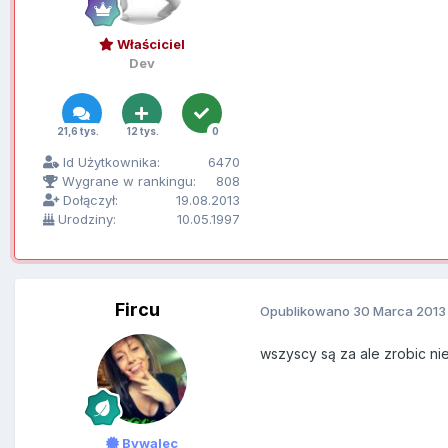
Właściciel
Dev
21,6 tys.
12 tys.
0
Id Użytkownika:
6470
Wygrane w rankingu:
808
Dołączył:
19.08.2013
Urodziny:
10.05.1997
Fircu
Opublikowano
30 Marca 2013
wszyscy są za ale zrobic n
Bywalec