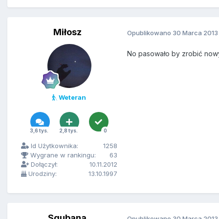
Miłosz
Opublikowano
30 Marca 2013
No pasowało by zrobić now
Weteran
3,6 tys.
2,8 tys.
0
Id Użytkownika:
1258
Wygrane w rankingu:
63
Dołączył:
10.11.2012
Urodziny:
13.10.1997
Squbana
Opublikowano
30 Marca 2013