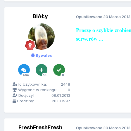
BiAŁy
Opublikowano
30 Marca 2013
Proszę o szybkie zrobie
serwerów ...
Bywalec
464
16
0
Id Użytkownika:
2448
Wygrane w rankingu:
0
Dołączył:
08.01.2013
Urodziny:
20.01.1997
FreshFreshFresh
Opublikowano
30 Marca 2013