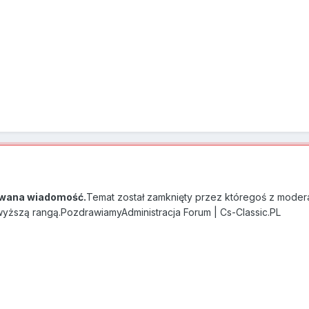
wana wiadomość.
Temat został zamknięty przez któregoś z modera
 wyższą rangą.PozdrawiamyAdministracja Forum | Cs-Classic.PL