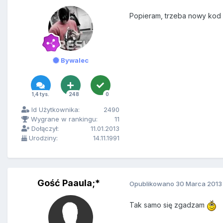
Popieram, trzeba nowy ko
Bywalec
1,4 tys.
248
0
Id Użytkownika:
2490
Wygrane w rankingu:
11
Dołączył:
11.01.2013
Urodziny:
14.11.1991
Gość Paaula;*
Opublikowano
30 Marca 2013
Tak samo się zgadzam