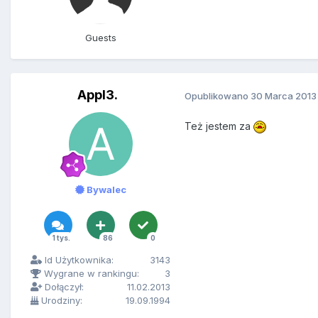
Guests
Appl3.
Opublikowano
30 Marca 2013
Też jestem za
Bywalec
1 tys.
86
0
Id Użytkownika:
3143
Wygrane w rankingu:
3
Dołączył:
11.02.2013
Urodziny:
19.09.1994