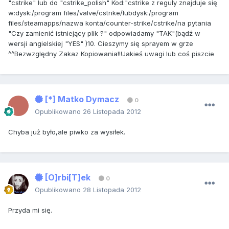
"cstrike" lub do "cstrike_polish" Kod:"cstrike z reguły znajduje się
w:dysk:/program files/valve/cstrike/lubdysk:/program
files/steamapps/nazwa konta/counter-strike/cstrike/na pytania
"Czy zamienić istniejący plik ?" odpowiadamy "TAK"(bądź w
wersji angielskiej "YES" )10. Cieszymy się sprayem w grze
^^Bezwzględny Zakaz Kopiowania!!!Jakieś uwagi lub coś piszcie
[*] Matko Dymacz
0
Opublikowano
26 Listopada 2012
Chyba już było,ale piwko za wysiłek.
[O]rbi[T]ek
0
Opublikowano
28 Listopada 2012
Przyda mi się.