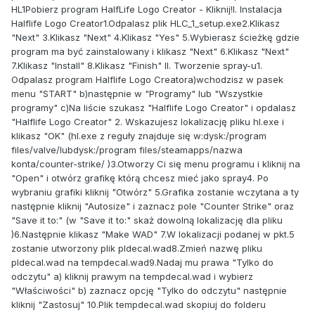
HL1Pobierz program HalfLife Logo Creator - Kliknij!I. Instalacja
Halflife Logo Creator1.Odpalasz plik HLC_1_setup.exe2.Klikasz
"Next" 3.Klikasz "Next" 4.Klikasz "Yes" 5.Wybierasz ścieżkę gdzie
program ma być zainstalowany i klikasz "Next" 6.Klikasz "Next"
7.Klikasz "Install" 8.Klikasz "Finish" II. Tworzenie spray-u1.
Odpalasz program Halflife Logo Creatora)wchodzisz w pasek
menu "START" b)następnie w "Programy" lub "Wszystkie
programy" c)Na liście szukasz "Halflife Logo Creator" i opdalasz
"Halflife Logo Creator" 2. Wskazujesz lokalizację pliku hl.exe i
klikasz "OK" (hl.exe z reguły znajduje się w:dysk:/program
files/valve/lubdysk:/program files/steamapps/nazwa
konta/counter-strike/ )3.Otworzy Ci się menu programu i kliknij na
"Open" i otwórz grafikę którą chcesz mieć jako spray4. Po
wybraniu grafiki kliknij "Otwórz" 5.Grafika zostanie wczytana a ty
następnie kliknij "Autosize" i zaznacz pole "Counter Strike" oraz
"Save it to:" (w "Save it to:" skaż dowolną lokalizację dla pliku
)6.Następnie klikasz "Make WAD" 7.W lokalizacji podanej w pkt.5
zostanie utworzony plik pldecal.wad8.Zmień nazwę pliku
pldecal.wad na tempdecal.wad9.Nadaj mu prawa "Tylko do
odczytu" a) kliknij prawym na tempdecal.wad i wybierz
"Właściwości" b) zaznacz opcję "Tylko do odczytu" następnie
kliknij "Zastosuj" 10.Plik tempdecal.wad skopiuj do folderu