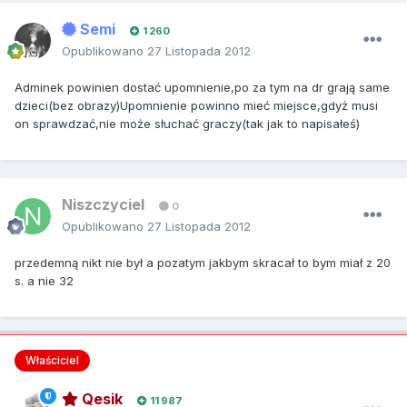
Semi
1 260
Opublikowano
27 Listopada 2012
Adminek powinien dostać upomnienie,po za tym na dr grają same
dzieci(bez obrazy)Upomnienie powinno mieć miejsce,gdyż musi
on sprawdzać,nie może słuchać graczy(tak jak to napisałeś)
Niszczyciel
0
Opublikowano
27 Listopada 2012
przedemną nikt nie był a pozatym jakbym skracał to bym miał z 20
s. a nie 32
Właściciel
Qesik
11 987