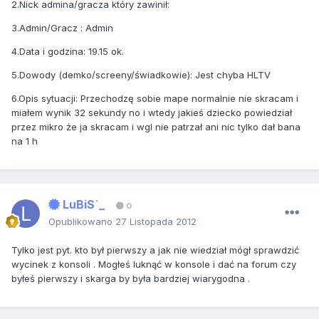
2.Nick admina/gracza który zawinił:
3.Admin/Gracz : Admin
4.Data i godzina: 19.15 ok.
5.Dowody (demko/screeny/świadkowie): Jest chyba HLTV
6.Opis sytuacji: Przechodzę sobie mape normalnie nie skracam i
miałem wynik 32 sekundy no i wtedy jakieś dziecko powiedział
przez mikro że ja skracam i wgl nie patrzał ani nic tylko dał bana
na 1 h
LuBiS`_
0
Opublikowano
27 Listopada 2012
Tylko jest pyt. kto był pierwszy a jak nie wiedział mógł sprawdzić
wycinek z konsoli . Mogłeś luknąć w konsole i dać na forum czy
byłeś pierwszy i skarga by była bardziej wiarygodna .