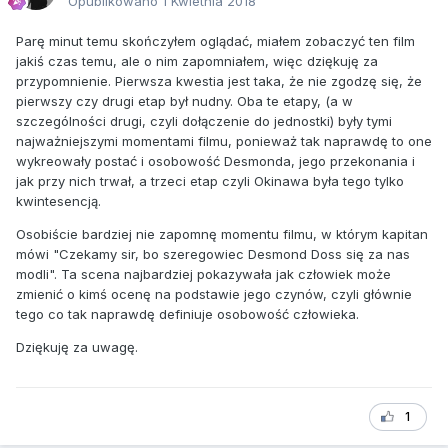
Opublikowano
1 Kwietnia 2018
Parę minut temu skończyłem oglądać, miałem zobaczyć ten film
jakiś czas temu, ale o nim zapomniałem, więc dziękuję za
przypomnienie. Pierwsza kwestia jest taka, że nie zgodzę się, że
pierwszy czy drugi etap był nudny. Oba te etapy, (a w
szczególności drugi, czyli dołączenie do jednostki) były tymi
najważniejszymi momentami filmu, ponieważ tak naprawdę to one
wykreowały postać i osobowość Desmonda, jego przekonania i
jak przy nich trwał, a trzeci etap czyli Okinawa była tego tylko
kwintesencją.
Osobiście bardziej nie zapomnę momentu filmu, w którym kapitan
mówi "Czekamy sir, bo szeregowiec Desmond Doss się za nas
modli". Ta scena najbardziej pokazywała jak człowiek może
zmienić o kimś ocenę na podstawie jego czynów, czyli głównie
tego co tak naprawdę definiuje osobowość człowieka.
Dziękuję za uwagę.
1