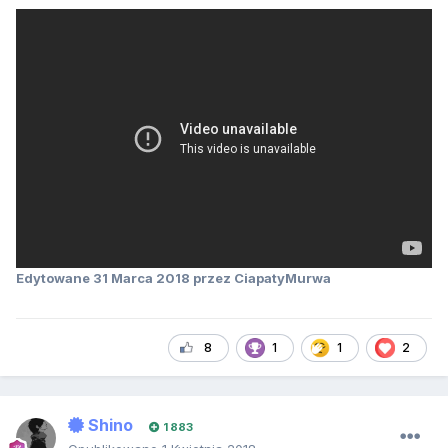
Edytowane
31 Marca 2018
przez CiapatyMurwa
8
1
1
2
Shino
1 883