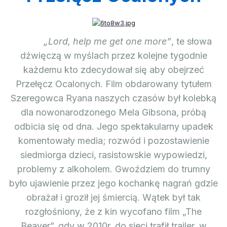
„Lord, help me get one more”
, te słowa
dźwięczą w myślach przez kolejne tygodnie
każdemu kto zdecydował się aby obejrzeć
Przełęcz Ocalonych. Film obdarowany tytułem
Szeregowca Ryana naszych czasów był kolebką
dla nowonarodzonego Mela Gibsona, próbą
odbicia się od dna. Jego spektakularny upadek
komentowały media; rozwód i pozostawienie
siedmiorga dzieci, rasistowskie wypowiedzi,
problemy z alkoholem. Gwoździem do trumny
było ujawienie przez jego kochankę nagrań gdzie
obrażał i groził jej śmiercią. Wątek był tak
rozgłośniony, że z kin wycofano film „The
Beaver”, gdy w 2010r. do sieci trafił trailer, w