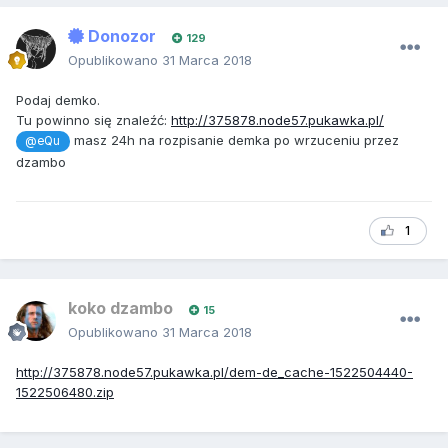
Donozor
129
Opublikowano
31 Marca 2018
Podaj demko.
Tu powinno się znaleźć:
http://375878.node57.pukawka.pl/
masz 24h na rozpisanie demka po wrzuceniu przez
@eQu
dzambo
1
koko dzambo
15
Opublikowano
31 Marca 2018
http://375878.node57.pukawka.pl/dem-de_cache-1522504440-
1522506480.zip