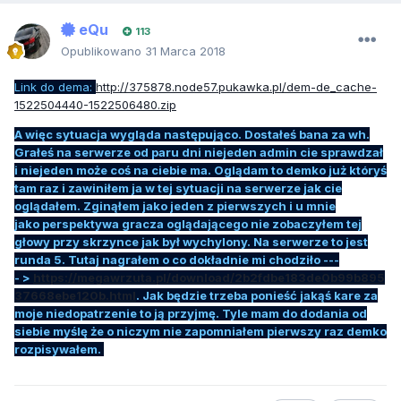
eQu
113
Opublikowano
31 Marca 2018
Link do dema:
http://375878.node57.pukawka.pl/dem-de_cache-
1522504440-1522506480.zip
A więc sytuacja wygląda następująco. Dostałeś bana za wh.
Grałeś na serwerze od paru dni niejeden admin cie sprawdzał
i niejeden może coś na ciebie ma. Oglądam to demko już któryś
tam raz i zawiniłem ja w tej sytuacji na serwerze jak cie
oglądałem. Zginąłem jako jeden z pierwszych i u mnie
jako perspektywa gracza oglądającego nie zobaczyłem tej
głowy przy skrzynce jak był wychylony. Na serwerze to jest
runda 5. Tutaj nagrałem o co dokładnie mi chodziło ---
- >
https://megawrzuta.pl/download/2b2fdbe183de0b99b895
37668ebe120b.html
. Jak będzie trzeba ponieść jakąś kare za
moje niedopatrzenie to ją przyjmę. Tyle mam do dodania od
siebie myślę że o niczym nie zapomniałem pierwszy raz demko
rozpisywałem.