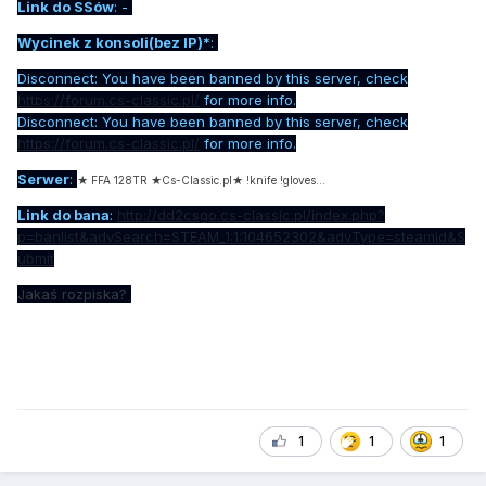
Link do SSów
: -
Wycinek z konsoli(bez IP)*
:
Disconnect: You have been banned by this server, check
https://forum.cs-classic.pl/
for more info.
Disconnect: You have been banned by this server, check
https://forum.cs-classic.pl/
for more info.
Serwer
:
★ FFA 128TR ★Cs-Classic.pl★ !knife !gloves...
Link do bana
:
http://dd2csgo.cs-classic.pl/index.php?
p=banlist&advSearch=STEAM_1:1:104652302&advType=steamid&S
ubmit
Jakaś rozpiska?
1
1
1