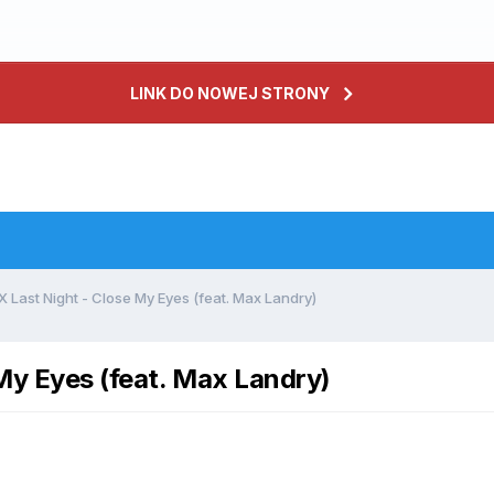
LINK DO NOWEJ STRONY
 X Last Night - Close My Eyes (feat. Max Landry)
 My Eyes (feat. Max Landry)