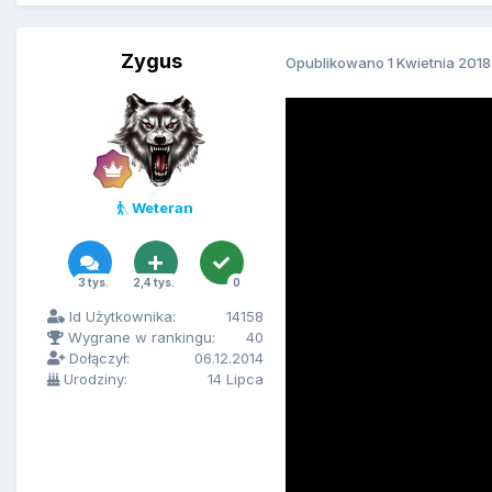
Zygus
Opublikowano
1 Kwietnia 2018
Weteran
3 tys.
2,4 tys.
0
Id Użytkownika:
14158
Wygrane w rankingu:
40
Dołączył:
06.12.2014
Urodziny:
14 Lipca