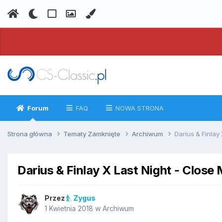
Forum
FAQ
NOWA STRONA
Strona główna
Tematy Zamknięte
Archiwum
Darius & Finlay
Darius & Finlay X Last Night - Close
Przez
Zygus
1 Kwietnia 2018
w
Archiwum