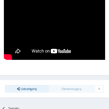
Udostępnij
Obserwujący
0
Tematy