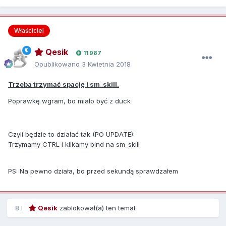
Właściciel
Qesik
11 987
Opublikowano
3 Kwietnia 2018
Trzeba trzymać spację i sm_skill.
Poprawkę wgram, bo miało być z duck
Czyli będzie to działać tak (PO UPDATE):
Trzymamy CTRL i klikamy bind na sm_skill
PS: Na pewno działa, bo przed sekundą sprawdzałem
8 l
Qesik
zablokował(a) ten temat