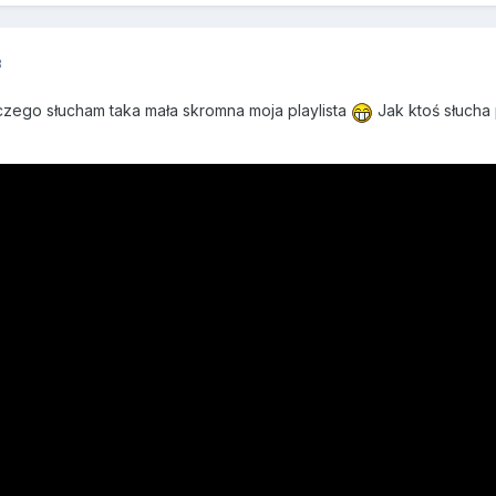
8
 czego słucham taka mała skromna moja playlista
Jak ktoś słucha