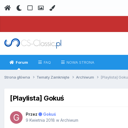
Forum
FAQ
NOWA STRONA
Strona główna
Tematy Zamknięte
Archiwum
[Playlista] Gok
[Playlista] Gokuś
Przez
Gokuś
9 Kwietnia 2018
w
Archiwum