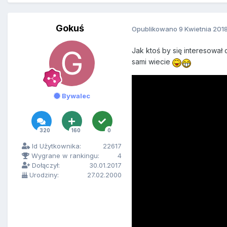
Gokuś
Opublikowano
9 Kwietnia 201
Jak ktoś by się interesował
sami wiecie
Bywalec
320
160
0
Id Użytkownika:
22617
Wygrane w rankingu:
4
Dołączył:
30.01.2017
Urodziny:
27.02.2000