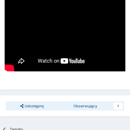
Udostępnij
Obserwujący
1
Tematy