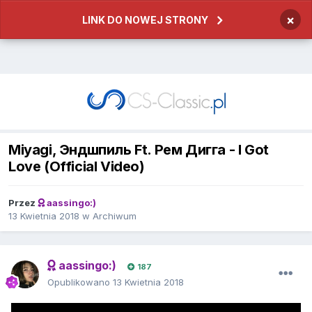
×
LINK DO NOWEJ STRONY
Miyagi, Эндшпиль Ft. Рем Дигга - I Got
Love (Official Video)
Przez
aassingo:)
13 Kwietnia 2018
w
Archiwum
aassingo:)
187
Opublikowano
13 Kwietnia 2018