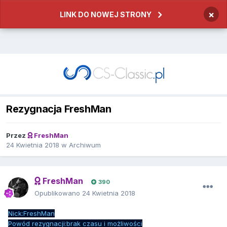
×
LINK DO NOWEJ STRONY
Rezygnacja FreshMan
Przez
FreshMan
24 Kwietnia 2018
w
Archiwum
FreshMan
390
Opublikowano
24 Kwietnia 2018
Nick:FreshMan
Powód rezygnacji:brak czasu i możliwości