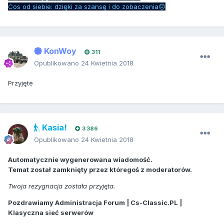
Cos od siebie: dzięki za szansę i do zobaczenia😞
KonWoy
311
Opublikowano
24 Kwietnia 2018
Przyjęte
Kasia!
3 386
Opublikowano
24 Kwietnia 2018
Automatycznie wygenerowana wiadomość.
Temat został zamknięty przez któregoś z moderatorów.
Twoja rezygnacja została przyjęta.
Pozdrawiamy Administracja Forum | Cs-Classic.PL |
Klasyczna sieć serwerów