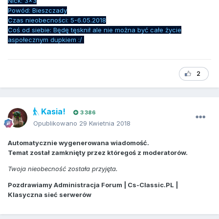
Nick: 3x3
Powód: Bieszczady
Czas nieobecności: 5-6.05.2018
Coś od siebie: Będę tęsknił ale nie można być całe życie
aspołecznym dupkiem :/
2
Kasia!
3 386
Opublikowano
29 Kwietnia 2018
Automatycznie wygenerowana wiadomość.
Temat został zamknięty przez któregoś z moderatorów.
Twoja nieobecność została przyjęta.
Pozdrawiamy Administracja Forum | Cs-Classic.PL |
Klasyczna sieć serwerów