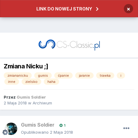
×
LINK DO NOWEJ STRONY
Zmiana Nicku ;]
zmiananicku
gumis
ćpanie
jaranie
trawka
i
inne
zielsko
haha
Przez
Gumis Soldier
2 Maja 2018
w
Archiwum
Gumis Soldier
1
Opublikowano
2 Maja 2018