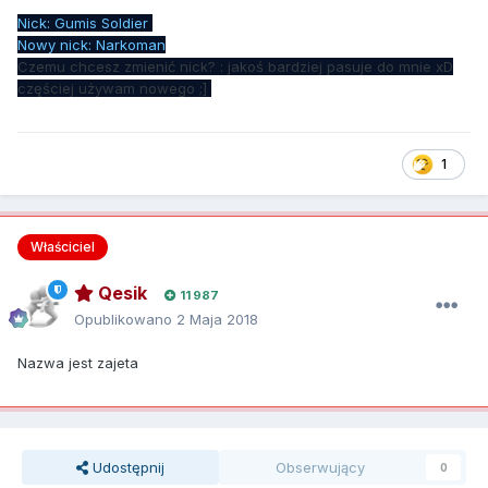
Nick: Gumis Soldier
Nowy nick: Narkoman
Czemu chcesz zmienić nick? : jakoś bardziej pasuje do mnie xD
częściej używam nowego ;]
1
Właściciel
Qesik
11 987
Opublikowano
2 Maja 2018
Nazwa jest zajeta
Udostępnij
Obserwujący
0