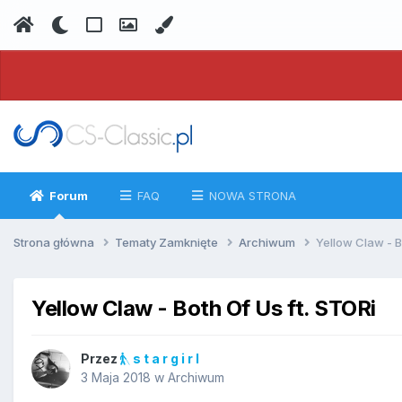
Forum
FAQ
NOWA STRONA
Strona główna
Tematy Zamknięte
Archiwum
Yellow Claw - B
Yellow Claw - Both Of Us ft. STORi
Przez
s t a r g i r l
3 Maja 2018
w
Archiwum