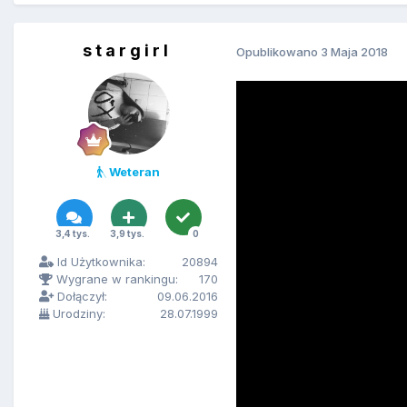
s t a r g i r l
Opublikowano
3 Maja 2018
Weteran
3,4 tys.
3,9 tys.
0
Id Użytkownika:
20894
Wygrane w rankingu:
170
Dołączył:
09.06.2016
Urodziny:
28.07.1999