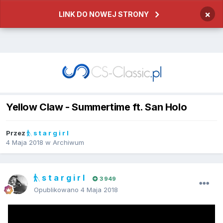
×
LINK DO NOWEJ STRONY
Yellow Claw - Summertime ft. San Holo
Przez
s t a r g i r l
4 Maja 2018
w
Archiwum
s t a r g i r l
3 949
Opublikowano
4 Maja 2018