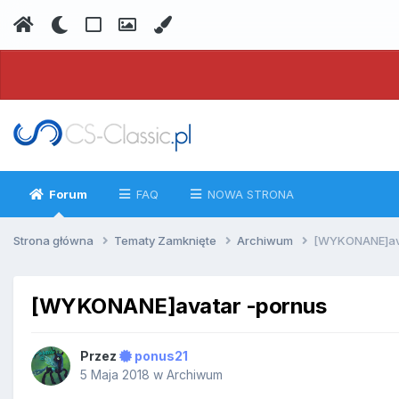
Forum
FAQ
NOWA STRONA
Strona główna
Tematy Zamknięte
Archiwum
[WYKONANE]ava
[WYKONANE]avatar -pornus
Przez
ponus21
5 Maja 2018
w
Archiwum