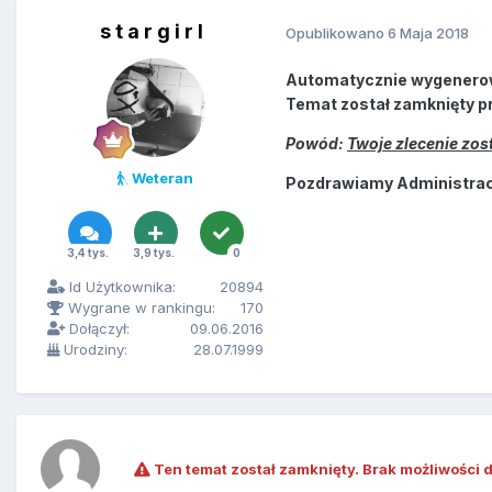
s t a r g i r l
Opublikowano
6 Maja 2018
Automatycznie wygenero
Temat został zamknięty p
Powód:
Twoje zlecenie zo
Weteran
Pozdrawiamy Administracj
3,4 tys.
3,9 tys.
0
Id Użytkownika:
20894
Wygrane w rankingu:
170
Dołączył:
09.06.2016
Urodziny:
28.07.1999
Ten temat został zamknięty. Brak możliwości 