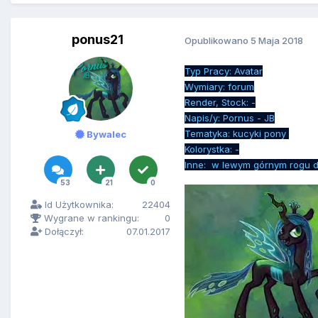
ponus21
Opublikowano
5 Maja 2018
Typ Pracy: Avatar
Wymiary: forum
Render, Stock: -
Napis/y: Pornus - JB
Tematyka: kucyki pony
Bywalec
Kolorystka: -
Inne: w lewym górnym rogu 
53
21
0
Id Użytkownika:
22404
Wygrane w rankingu:
0
Dołączył:
07.01.2017