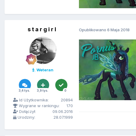
s t a r g i r l
Opublikowano
6 Maja 2018
Weteran
3,4 tys.
3,9 tys.
0
Id Użytkownika:
20894
Wygrane w rankingu:
170
Dołączył:
09.06.2016
Urodziny:
28.07.1999