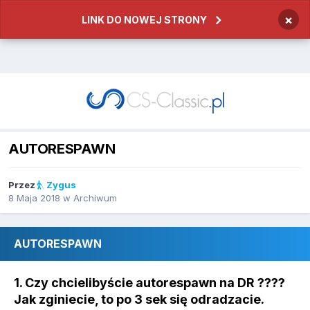
×
LINK DO NOWEJ STRONY
AUTORESPAWN
Przez
Zygus
8 Maja 2018
w
Archiwum
AUTORESPAWN
1. Czy chcielibyście autorespawn na DR ????
Jak zginiecie, to po 3 sek się odradzacie.