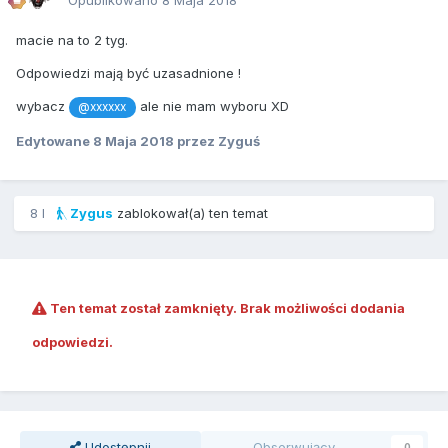
Opublikowano
8 Maja 2018
macie na to 2 tyg.
Odpowiedzi mają być uzasadnione !
wybacz
ale nie mam wyboru XD
@xxxxxx
Edytowane
8 Maja 2018
przez Zyguś
8 l
Zygus
zablokował(a) ten temat
Ten temat został zamknięty. Brak możliwości dodania
odpowiedzi.
Udostępnij
Obserwujący
0