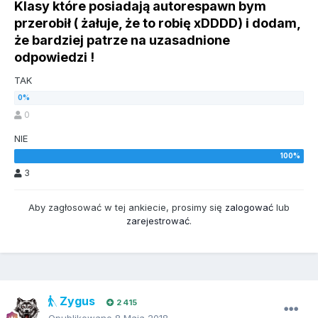
Klasy które posiadają autorespawn bym
przerobił ( żałuje, że to robię xDDDD) i dodam,
że bardziej patrze na uzasadnione
odpowiedzi !
TAK
0
NIE
3
Aby zagłosować w tej ankiecie, prosimy się
zalogować
lub
zarejestrować
.
Zygus
2 415