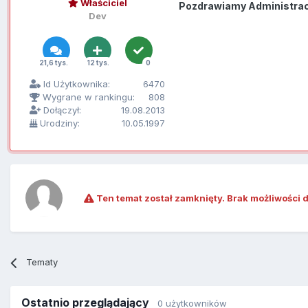
Właściciel
Pozdrawiamy Administracj
Dev
21,6 tys.
12 tys.
0
Id Użytkownika:
6470
Wygrane w rankingu:
808
Dołączył:
19.08.2013
Urodziny:
10.05.1997
Ten temat został zamknięty. Brak możliwości 
Tematy
Ostatnio przeglądający
0 użytkowników