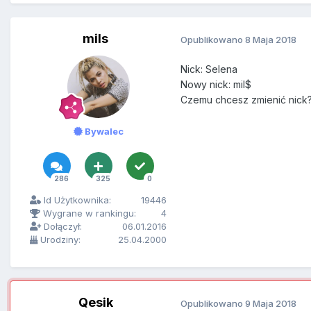
mils
Opublikowano
8 Maja 2018
Nick: Selena
Nowy nick: mil$
Czemu chcesz zmienić nick?
Bywalec
286
325
0
Id Użytkownika:
19446
Wygrane w rankingu:
4
Dołączył:
06.01.2016
Urodziny:
25.04.2000
Qesik
Opublikowano
9 Maja 2018