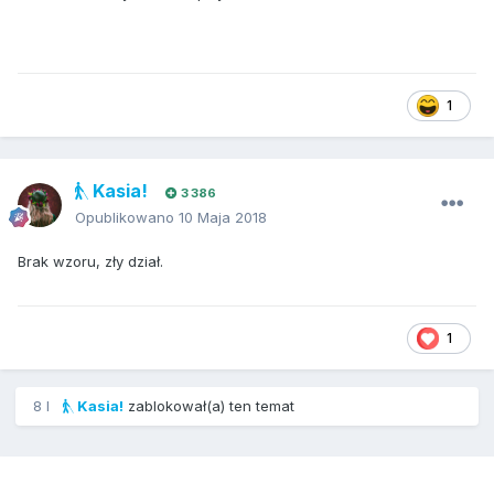
1
Kasia!
3 386
Opublikowano
10 Maja 2018
Brak wzoru, zły dział.
1
8 l
Kasia!
zablokował(a) ten temat