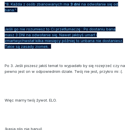
"8. Każda z osób zbanowanych ma
3 dni
na odwołanie się od
bana."
Jeśli go nie rozumiesz to Ci przetłumaczę : Po dostaniu bana
masz 3 DNI na odwołanie się. Nawet jakbyś umarł i
zmartwychwstał kilka miesięcy później to unbana nie dostaniesz.
Takie są zasady ziomek.
Po 3. Jeśli piszesz jakiś temat to wypadało by się rozejrzeć czy na
pewno jest on w odpowiednim dziale. Twój nie jest, przykro mi
:(.
Więc marny twój żywot. ELO.
(kasia plis nie banuj)