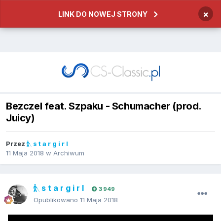
×
LINK DO NOWEJ STRONY
Bezczel feat. Szpaku - Schumacher (prod.
Juicy)
Przez
s t a r g i r l
11 Maja 2018
w
Archiwum
s t a r g i r l
3 949
Opublikowano
11 Maja 2018