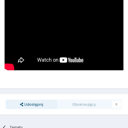
Udostępnij
Obserwujący
0
Tematy